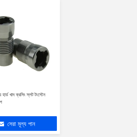
 হার্ড খাদ ক্রসিং স্লট টংস্টেন
াগ
সেরা মূল্য পান