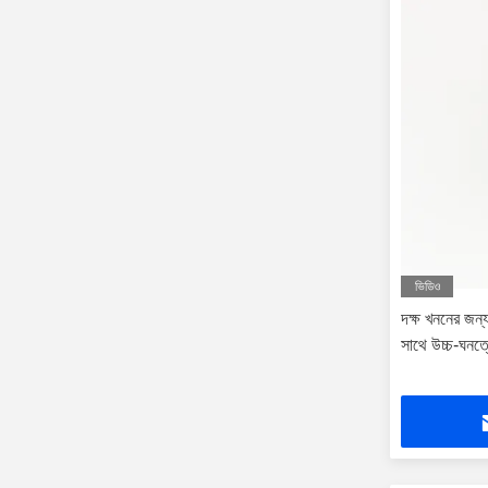
ভিডিও
দক্ষ খননের জন্
সাথে উচ্চ-ঘনত্ব