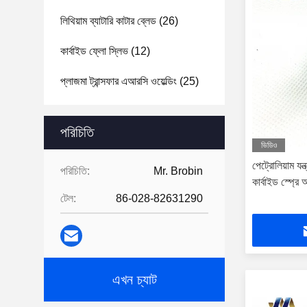
লিথিয়াম ব্যাটারি কাটার ব্লেড
(26)
কার্বাইড ফ্লো স্লিভ
(12)
প্লাজমা ট্রান্সফার এআরসি ওয়েল্ডিং
(25)
পরিচিতি
ভিডিও
পেট্রোলিয়াম য
পরিচিতি:
Mr. Brobin
কার্বাইড স্প্রে
টেল:
86-028-82631290
এখন চ্যাট