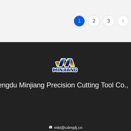
1
2
3
ngdu Minjiang Precision Cutting Tool Co., 
mkt@cdmjdj.cn