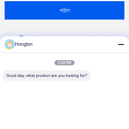
পাঠান
1
2
3
4
5
Hongbin
1:02 PM
Good day, what product are you looking for?
Chengdu Minjiang Precision Cutting Tool Co.,
Ltd.
mkt@cdmjdj.cn
86-028-82631290