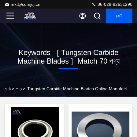
mkt@cdmjdj.cn
86-028-82631290
চ্যাট
Keywords [ Tungsten Carbide
Machine Blades ] Match 70 পণ্য
বাড়ি
>
পণ্য
>
Tungsten Carbide Machine Blades Online Manufacturer