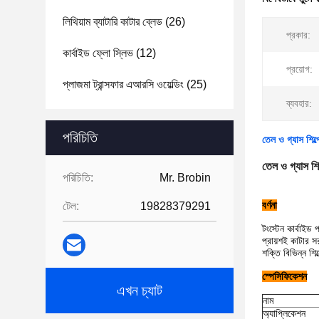
লিথিয়াম ব্যাটারি কাটার ব্লেড
(26)
প্রকার:
কার্বাইড ফ্লো স্লিভ
(12)
প্রয়োগ:
প্লাজমা ট্রান্সফার এআরসি ওয়েল্ডিং
(25)
ব্যবহার:
পরিচিতি
তেল ও গ্যাস শিল্প
তেল ও গ্যাস শিল্
পরিচিতি:
Mr. Brobin
বর্ণনা
টেল:
19828379291
টংস্টেন কার্বাইড
প্রায়শই কাটার স
শক্তি বিভিন্ন শি
স্পেসিফিকেশন
এখন চ্যাট
নাম
অ্যাপ্লিকেশন