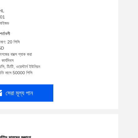
 HL
001
টমাইজড
শর্তাবলী
রিমাণ: 20 পিসি
USD
াগজের বাক্সে প্যাক করা
কার্যদিবস
ি, টি/টি, ওয়েস্টার্ন ইউনিয়ন
প্রতি মাসে 50000 পিসি
সেরা মূল্য পান
ার্বাইড ভালভের যন্ত্রাংশ