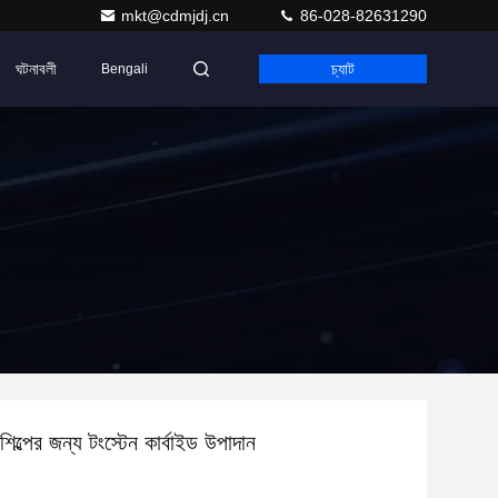
mkt@cdmjdj.cn
86-028-82631290
ঘটনাবলী
চ্যাট
Bengali
িল্পের জন্য টংস্টেন কার্বাইড উপাদান