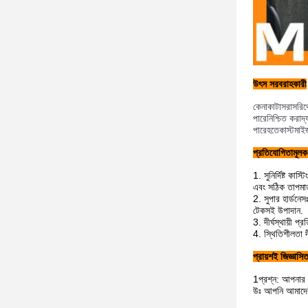
উৎস সরবরাহকারী
কেনাকাটা
সরাসরি
থ
পারে
নিশ্চিত করা
দ্
পারে
হতে
কাস্টমা
প্রতিযোগিতামূলক 
সুনির্দিষ্ট ক
এবং সঠিক তাপমা
সুপার হার্ডনে
টেকসই উপাদান.
দীর্ঘস্থায়ী 
স্থিতিশীলতা 
প্রায়শই জিজ্ঞাসিত
1প্রশ্ন: আপনার 
উঃ আপনি আমাদের