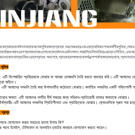
েকে
দ্য
কারখানা
উৎস
অফার
অনেক
সুবিধা
জন্য
গ্রাহক
.
খরচ
সঞ্চয়
হয়
এক
এর
দ্য
অধিকাংশ
আকর্ষণীয়
সুবিধা
,
যেমন
য
সর্বোচ্চ
গুণমান
এর
পণ্য
যেমন
তারা
এসো
থেকে
দ্য
উৎস
এর
উৎপাদন
.
সময়
লি
ডেলিভারি
হয়
এছাড়াও
নিশ্চিত
,
এবং
আ
ইজড
থেকে
দেখা
দ্য
চাহিদা
এর
দ্য
গ্রাহক
.
অবশেষে
,
গ্রাহক
হয়
সক্ষম
থেকে
ফর্ম
a
সম্পর্ক
সঙ্গে
দ্য
কারখানা
,
প্রদান
তাদ
সুবিধা
াস্টিং: এটি বিশেষায়িত প্রক্রিয়াকে বোঝায় যা আমরা ডোজগুলি তৈরি করতে ব্যবহার করি। এটি আমাদের
ত্রা জড়িত।
সঃ এটি আমাদের নলগুলি তৈরি করা উপাদানটির কঠোরতা বোঝায়। কার্বাইড নলগুলির একটি শক্তিশালী প্রয়ো
প্রতিরোধ ক্ষমতা: এটি আমাদের নলটির দীর্ঘ সময়ের জন্য পরিধান-প্রতিরোধী থাকার ক্ষমতাকে বোঝায়।
দীর্ঘস্থায়ীঃ এটি আমাদের নলগুলির স্থিতিশীলতা এবং স্থায়িত্বকে বোঝায়। ব্লেডগুলিকে দ্রুত পরা
 প্রশ্ন
সাথে যোগাযোগ করার সবচেয়ে ভালো উপায় কি?
 সাথে ইমেইল, টেলিফোন বা অনলাইন চ্যাটের মাধ্যমে যোগাযোগ করতে পারেন।