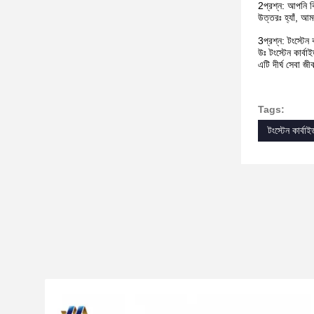
2প্রশ্ন: আপনি ক
উত্তরঃ হ্যাঁ, আম
3প্রশ্ন: টংস্টেন 
উঃ টংস্টেন কার্ব
এটি দীর্ঘ সেবা জ
Tags:
টংস্টেন কার্বাইড