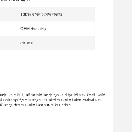
100% ভার্জিন টংস্টেন কার্বাইড
OEM গ্রহণযোগ্য
শেষ করো
ের সংমিশ্রণ থেকে তৈরি, এই অংশগুলি অবিশ্বাস্যভাবে শক্তিশালী এবং টেকসই।এগুলি
 সমস্যা যেখানে অ্যাপ্লিকেশন জন্য তাদের আদর্শ করে তোলে।তাদের কঠোরতা এবং
ি দুর্দান্ত পছন্দ করে তোলে।এবং খরচ কার্যকর সমাধান.