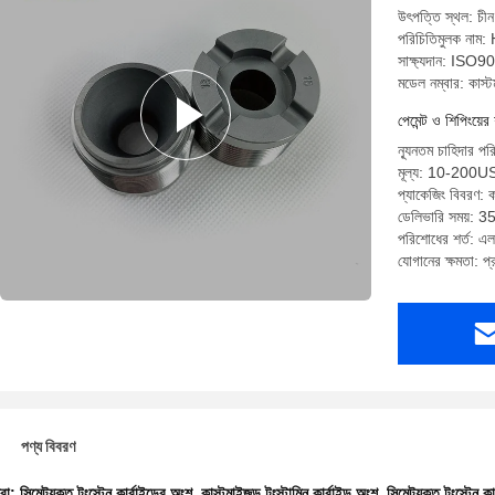
উৎপত্তি স্থল: চীন
পরিচিতিমুলক নাম:
সাক্ষ্যদান: ISO9
মডেল নম্বার: কাস্
পেমেন্ট ও শিপিংয়ের 
ন্যূনতম চাহিদার প
মূল্য: 10-200
প্যাকেজিং বিবরণ: ক
ডেলিভারি সময়: 35 
পরিশোধের শর্ত: এল/স
যোগানের ক্ষমতা: 
পণ্য বিবরণ
ধরা:
সিমেন্টযুক্ত টংস্টেন কার্বাইডের অংশ
,
কাস্টমাইজড টংস্টামিন কার্বাইড অংশ
,
সিমেন্টযুক্ত টংস্টেন ক