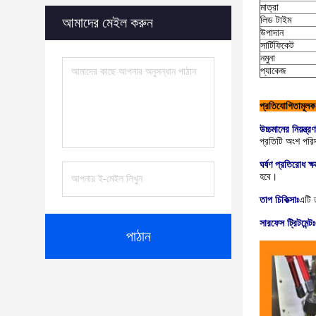
মাত্রা
লিড টাইম
আমাদের মেইল করুন
উপাদান
সার্টিফিকেট
নমুনা
প্যাকেজ
প্রতিযোগিতামূলক 
উচ্চমানের নিয়ন্ত্রণ
প্রতিটি অংশ পরিদ
ঘর্ষণ প্রতিরোধ ক্
হবে।
তাপ চিকিত্সাঃ
এটি 
সারফেস ট্রিটমেন্টঃ
পাঠান