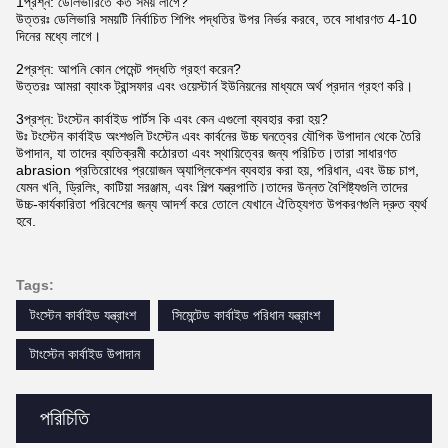
1প্রশ্ন: ডেলিভারিতে কত সময় লাগে?
উত্তরঃ ডেলিভারি সময়টি নির্বাচিত শিপিং পদ্ধতির উপর নির্ভর করবে, তবে সাধারণত 4-10
দিনের মধ্যে লাগে।
2প্রশ্ন: আপনি কোন পেমেন্ট পদ্ধতি গ্রহণ করেন?
উত্তরঃ আমরা ব্যাংক ট্রান্সফার এবং ওয়েস্টার্ন ইউনিয়নের মাধ্যমে অর্থ প্রদান গ্রহণ করি।
3প্রশ্ন: টংস্টেন কার্বাইড পার্টস কি এবং কেন এগুলো ব্যবহার করা হয়?
উঃ টংস্টেন কার্বাইড অংশগুলি টংস্টেন এবং কার্বনের উচ্চ ঘনত্বের যৌগিক উপাদান থেকে তৈরি
উপাদান, যা তাদের ব্যতিক্রমী কঠোরতা এবং স্থায়িত্বের জন্য পরিচিত।তারা সাধারণত
abrasion প্রতিরোধের প্রয়োজন অ্যাপ্লিকেশন ব্যবহার করা হয়, পরিধান, এবং উচ্চ চাপ,
যেমন খনি, ড্রিলিং, কাটিয়া সরঞ্জাম, এবং শিল্প যন্ত্রপাতি।তাদের উন্নত বৈশিষ্ট্যগুলি তাদের
উচ্চ-কার্যকারিতা পরিবেশের জন্য আদর্শ করে তোলে যেখানে ঐতিহ্যগত উপকরণগুলি দ্রুত ব্যর্থ
হবে.
Tags:
টংস্টেন কার্বাইড যন্ত্রাংশ
সিমেন্টেড কার্বাইড পরিধান যন্ত্রাংশ
টাংস্টেন কার্বাইড উপাদান
পরিচিতি