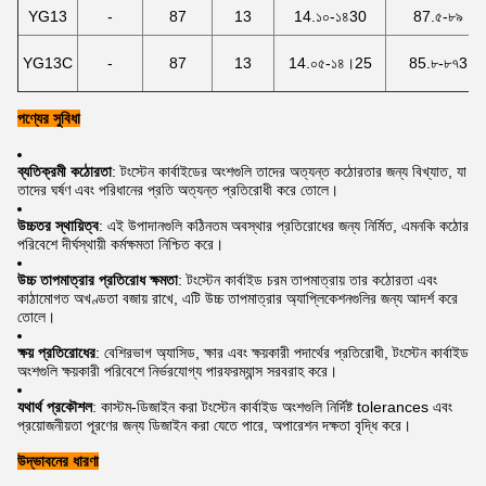
YG13
-
87
13
14.১০-১৪30
87.৫-৮৯
YG13C
-
87
13
14.০৫-১৪।25
85.৮-৮৭3
পণ্যের সুবিধা
ব্যতিক্রমী কঠোরতা
: টংস্টেন কার্বাইডের অংশগুলি তাদের অত্যন্ত কঠোরতার জন্য বিখ্যাত, যা
তাদের ঘর্ষণ এবং পরিধানের প্রতি অত্যন্ত প্রতিরোধী করে তোলে।
উচ্চতর স্থায়িত্ব
: এই উপাদানগুলি কঠিনতম অবস্থার প্রতিরোধের জন্য নির্মিত, এমনকি কঠোর
পরিবেশে দীর্ঘস্থায়ী কর্মক্ষমতা নিশ্চিত করে।
উচ্চ তাপমাত্রার প্রতিরোধ ক্ষমতা
: টংস্টেন কার্বাইড চরম তাপমাত্রায় তার কঠোরতা এবং
কাঠামোগত অখণ্ডতা বজায় রাখে, এটি উচ্চ তাপমাত্রার অ্যাপ্লিকেশনগুলির জন্য আদর্শ করে
তোলে।
ক্ষয় প্রতিরোধের
: বেশিরভাগ অ্যাসিড, ক্ষার এবং ক্ষয়কারী পদার্থের প্রতিরোধী, টংস্টেন কার্বাইড
অংশগুলি ক্ষয়কারী পরিবেশে নির্ভরযোগ্য পারফরম্যান্স সরবরাহ করে।
যথার্থ প্রকৌশল
: কাস্টম-ডিজাইন করা টংস্টেন কার্বাইড অংশগুলি নির্দিষ্ট tolerances এবং
প্রয়োজনীয়তা পূরণের জন্য ডিজাইন করা যেতে পারে, অপারেশন দক্ষতা বৃদ্ধি করে।
উদ্ভাবনের ধারণা