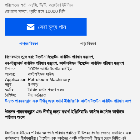
পরিশোধের শর্ত: এল/সি, টি/টি, ওয়েস্টার্ন ইউনিয়ন
যোগানের ক্ষমতা: প্রতি মাসে 10000 পিসি
সেরা মূল্য পান
পণ্যের বিবরণ
পণ্য বিবরণ
বিশেষভাবে তুলে ধরা:
টংস্টেন সিমেন্টেড কার্বাইড পরিধান যন্ত্রাংশ
,
নন-স্ট্যান্ডার্ড কার্বাইড পরিধান যন্ত্রাংশ
,
কাস্টমাইজড সিমেন্টেড কার্বাইড পরিধান যন্ত্রাংশ
উপাদান:
100% ভার্জিন টংস্টেন কার্বাইড
আকার:
কাস্টমাইজড সাইজ
Application:
Petroleum Machinery
নমুনা:
উপলব্ধ
অর্ডার:
ট্রায়াল অর্ডার গ্রহণ করুন
বৈশিষ্ট্য:
উচ্চ কঠোরতা
উন্নত পারফরম্যান্স এবং দীর্ঘায়ু জন্য যথার্থ ইঞ্জিনিয়ারিং কাস্টম টংস্টেন কার্বাইড পরিধান অংশ
উন্নত পারফরম্যান্স এবং দীর্ঘায়ু জন্য যথার্থ ইঞ্জিনিয়ারিং কাস্টম টংস্টেন কার্বাইড
পরিধান অংশ
টংস্টেন কার্বাইডের পরিধান অংশগুলি পরিধান প্রতিরোধী উপকরণগুলির ক্ষেত্রে স্থায়িত্ব এবং
কর্মক্ষমতার শীর্ষস্থানীয়। টংস্টেন এবং কার্বনের একটি শক্তিশালী মিশ্রণ থেকে নির্মিত,এই