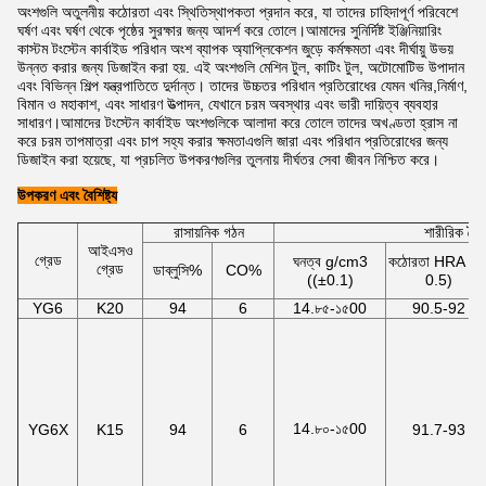
অংশগুলি অতুলনীয় কঠোরতা এবং স্থিতিস্থাপকতা প্রদান করে, যা তাদের চাহিদাপূর্ণ পরিবেশে
ঘর্ষণ এবং ঘর্ষণ থেকে পৃষ্ঠের সুরক্ষার জন্য আদর্শ করে তোলে।আমাদের সুনির্দিষ্ট ইঞ্জিনিয়ারিং
কাস্টম টংস্টেন কার্বাইড পরিধান অংশ ব্যাপক অ্যাপ্লিকেশন জুড়ে কর্মক্ষমতা এবং দীর্ঘায়ু উভয়
উন্নত করার জন্য ডিজাইন করা হয়. এই অংশগুলি মেশিন টুল, কাটিং টুল, অটোমোটিভ উপাদান
এবং বিভিন্ন শিল্প যন্ত্রপাতিতে দুর্দান্ত। তাদের উচ্চতর পরিধান প্রতিরোধের যেমন খনির,নির্মাণ,
বিমান ও মহাকাশ, এবং সাধারণ উত্পাদন, যেখানে চরম অবস্থার এবং ভারী দায়িত্ব ব্যবহার
সাধারণ।আমাদের টংস্টেন কার্বাইড অংশগুলিকে আলাদা করে তোলে তাদের অখণ্ডতা হ্রাস না
করে চরম তাপমাত্রা এবং চাপ সহ্য করার ক্ষমতাএগুলি জারা এবং পরিধান প্রতিরোধের জন্য
ডিজাইন করা হয়েছে, যা প্রচলিত উপকরণগুলির তুলনায় দীর্ঘতর সেবা জীবন নিশ্চিত করে।
উপকরণ এবং বৈশিষ্ট্য
রাসায়নিক গঠন
শারীরিক বৈশিষ
আইএসও
গ্রেড
ঘনত্ব g/cm3
কঠোরতা HRA ((
গ্রেড
ডাব্লুসি%
CO%
((±0.1)
0.5)
YG6
K20
94
6
14.৮৫-১৫00
90.5-92
14.৮০-১৫00
YG6X
K15
94
6
91.7-93