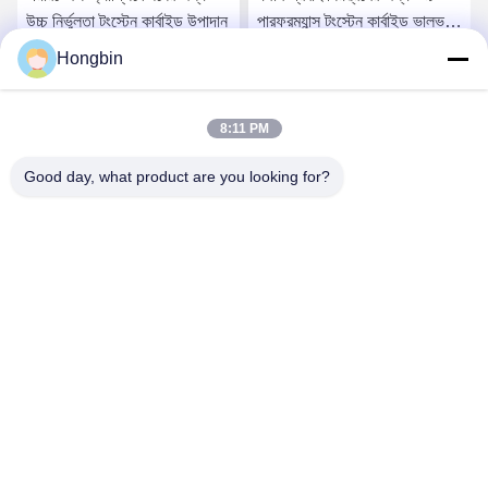
উচ্চ নির্ভুলতা টংস্টেন কার্বাইড উপাদান
পারফরম্যান্স টংস্টেন কার্বাইড ভালভ
উপাদান
Hongbin
সেরা মূল্য পান
সেরা মূল্য পান
8:11 PM
Good day, what product are you looking for?
Chengdu Minjiang Precision Cutting Tool Co.,
Ltd.
mkt@cdmjdj.cn
86-028-82631290
219 জিনফু আরডি, ওয়েনজিয়াং জেলা, চেংদু, সিচুয়ান, চীন