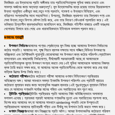
মিনজিয়াং এর উদ্ভাবনের প্রতি অঙ্গীকার তার প্রতিযোগিতামূলক সুবিধা বজায় রাখতে এবং
সাফল্য অর্জনের জন্য অত্যন্ত গুরুত্বপূর্ণ। মূল উদ্যোগগুলির মধ্যে রয়েছে তাদের ক্রিয়াকলাপে
উন্নত প্রযুক্তি একীভূত করা,নতুন পণ্য প্রবর্তন, গবেষণা ও উন্নয়নে বিনিয়োগ, এবং
বহিরাগত সংস্থাগুলির সাথে সহযোগিতা। উপরন্তু, মিনজিয়াং ক্রমাগত তার বিদ্যমান পণ্য এবং
সেবা উন্নত,নতুন বিপণন কৌশল তৈরি করে, এবং তার বিতরণ নেটওয়ার্ক প্রসারিত করে। এই
ভবিষ্যত চিন্তাশীল ব্যবস্থাগুলিতে মনোনিবেশ করে, মিনজিয়াং গতিশীল বাজারে একটি ভয়ঙ্কর
খেলোয়াড় হিসাবে রয়ে গেছে এবং ধারাবাহিকভাবে ইতিবাচক ফলাফল প্রদান করে।
গুণমানের গ্যারান্টি
উপকরণ নির্বাচনঃ
আমাদের পণ্যের শ্রেষ্ঠত্বের মূল বিষয় হচ্ছে আমাদের উপাদান নির্বাচনের
কঠোর পদ্ধতি। আমাদের দল, সূক্ষ্ম পিচনে ব্যাপক দক্ষতার সাথে সজ্জিত,বিভিন্ন উপকরণের
যান্ত্রিকতা এবং বৈশিষ্ট্যগুলি পুরোপুরি বোঝেআমরা সব উপকরণ জন্য কঠোর পরিদর্শন প্রোটোকল
বাস্তবায়ন এবং কাছাকাছি নির্ভরযোগ্য, দীর্ঘমেয়াদী সরবরাহকারী আছে,যা আমাদেরকে
প্রতিযোগিতামূলক মূল্যে উপকরণ সংগ্রহ করতে দেয়।এই সুবিধা আমাদেরকে আমাদের নিজস্ব
ব্লক তৈরি করতে সক্ষম করে, যা আমাদের অনেক প্রতিযোগীদের থেকে আলাদা করে দেয় যারা
বাহ্যিক উত্সের উপর নির্ভর করে।
কঠোরতা পরীক্ষাঃ
কঠোর কঠোরতা পরীক্ষা আমাদের গুণমান নিশ্চিতকরণ প্রক্রিয়ার
অবিচ্ছেদ্য অঙ্গ। আমরা সাবধানে সমস্ত ইনকামিং উপকরণ পরিদর্শন এবং প্রতিটি ব্যাচের
কঠোরতা মূল্যায়ন করার জন্য অত্যাধুনিক সরঞ্জাম ব্যবহার।এই পুঙ্খানুপুঙ্খ মূল্যায়ন নিশ্চিত
করে যে আমাদের পণ্যগুলি সর্বোচ্চ মানের শক্তি এবং স্থায়িত্বের মান পূরণ করে.
সিন্টারিং প্রক্রিয়াঃ
সিন্টারিং প্রক্রিয়ার প্রতি আমাদের নিষ্ঠা অবিচ্ছিন্নভাবে অসামান্য
ফলাফল এনেছে। গ্রাহকরা প্রায়ই আমাদের পণ্যগুলির দৃঢ়তা এবং স্থায়িত্বের প্রশংসা করে,
বিশেষ করে আমাদের নল,যা আমাদের সাবধানে sintering পদ্ধতি থেকে উপকৃতএই
প্রক্রিয়াগুলো আমাদের ব্যতিক্রমী শক্তি এবং দীর্ঘায়ু সহ উপাদান তৈরি করতে সক্ষম করে।
গুণমান নিয়ন্ত্রণঃ
আমরা মান নিয়ন্ত্রণের প্রতি অটল। আমরা উপাদানগুলির কঠোরতা পরিমাপ