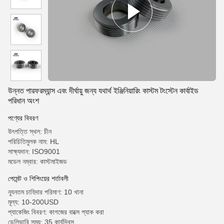
উন্নত পারফরম্যান্স এবং দীর্ঘায়ু জন্য যথার্থ ইঞ্জিনিয়ারিং কাস্টম টংস্টেন কার্বাইড
পরিধান অংশ
পণ্যের বিবরণ
উৎপত্তি স্থল: চীন
পরিচিতিমুলক নাম: HL
সাক্ষ্যদান: ISO9001
মডেল নম্বার: কাস্টমাইজড
পেমেন্ট ও শিপিংয়ের শর্তাবলী
ন্যূনতম চাহিদার পরিমাণ: 10 খানা
মূল্য: 10-200USD
প্যাকেজিং বিবরণ: কাগজের বাক্সে প্যাক করা
ডেলিভারি সময়: 35 কার্যদিবস