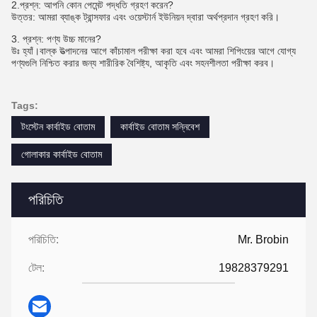
2.
প্রশ্ন: আপনি কোন পেমেন্ট পদ্ধতি গ্রহণ করেন?
উত্তর: আমরা ব্যাঙ্ক ট্রান্সফার এবং ওয়েস্টার্ন ইউনিয়ন দ্বারা অর্থপ্রদান গ্রহণ করি।
3. প্রশ্ন: পণ্য উচ্চ মানের?
উঃ হ্যাঁ।বাল্ক উত্পাদনের আগে কাঁচামাল পরীক্ষা করা হবে এবং আমরা শিপিংয়ের আগে যোগ্য
পণ্যগুলি নিশ্চিত করার জন্য শারীরিক বৈশিষ্ট্য, আকৃতি এবং সহনশীলতা পরীক্ষা করব।
Tags:
টংস্টেন কার্বাইড বোতাম
কার্বাইড বোতাম সন্নিবেশ
গোলাকার কার্বাইড বোতাম
পরিচিতি
পরিচিতি:
Mr. Brobin
টেল:
19828379291