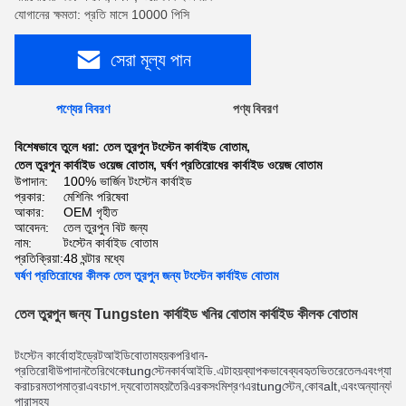
যোগানের ক্ষমতা: প্রতি মাসে 10000 পিসি
সেরা মূল্য পান
পণ্যের বিবরণ
পণ্য বিবরণ
বিশেষভাবে তুলে ধরা:
তেল তুরপুন টংস্টেন কার্বাইড বোতাম
,
তেল তুরপুন কার্বাইড ওয়েজ বোতাম
,
ঘর্ষণ প্রতিরোধের কার্বাইড ওয়েজ বোতাম
উপাদান:
100% ভার্জিন টংস্টেন কার্বাইড
প্রকার:
মেশিনিং পরিষেবা
আকার:
OEM গৃহীত
আবেদন:
তেল তুরপুন বিট জন্য
নাম:
টংস্টেন কার্বাইড বোতাম
প্রতিক্রিয়া:
48 ঘন্টার মধ্যে
ঘর্ষণ প্রতিরোধের কীলক তেল তুরপুন জন্য টংস্টেন কার্বাইড বোতাম
তেল তুরপুন জন্য Tungsten কার্বাইড খনির বোতাম কার্বাইড কীলক বোতাম
টংস্টেন কার্বোহাইড্রেট
আইডি
বোতাম
হয়
ক
পরিধান
-
প্রতিরোধী
উপাদান
তৈরি
থেকে
t
ung
স্টেন
কার্ব
আইডি
.
এটা
হয়
ব্যাপকভাবে
ব্যবহৃত
ভিতরে
তেল
এবং
গ্যাস
তু
করা
চরম
তাপমাত্রা
এবং
চাপ
.
দ্য
বোতাম
হয়
তৈরি
এর
ক
সংমিশ্রণ
এর
t
ung
স্টেন
,
কোব
alt
,
এবং
অন্যান্য
উপ
পারা
সহ্য 