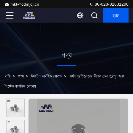
mkt@cdmjdj.cn
86-028-82631290
চ্যাট
পণ্য
বাড়ি
>
পণ্য
>
টংস্টেন কার্বাইড বোতাম
>
ঘর্ষণ প্রতিরোধের কীলক তেল তুরপুন জন্য
টংস্টেন কার্বাইড বোতাম