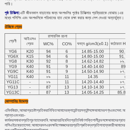
পারি।
পৃষ্ঠ চিকিত্সা:
এটি জীবনকাল বাড়ানোর জন্য অংশগুলির পৃষ্ঠের চিকিত্সার প্রক্রিয়াকে বোঝায়।এর
মধ্যে পলিশিং এবং অংশগুলিকে পরিধানের হাত থেকে রক্ষা করার জন্য লেপ দেওয়া অন্তর্ভুক্ত।
ঐচ্ছিক গ্রেড
রাসায়নিক রচনা
ভৌত
আইএসও
শ্রেণী
গ্রেড
ঘনত্ব g/cm3(±0.1)
কঠোরতা HR
WC%
CO%
YG6
K20
94
6
14.85-15.00
90.5-
YG6X
K15
94
6
14.80-15.00
91.7-
YG8
K30
92
8
14.62-14.82
৮৯.৫-
YG9
K40
91
9
14.40-14.60
89-9
YG9C
K40
91
9
14.50-14.90
৮৭.৫-
YG11
K40
৮৯
11
14.35
৮৯
YG11C
-
৮৯
11
14.20-14.40
৮৭.৫-
YG13
-
87
13
14.10-14.30
৮৭.৫-
YG13C
-
87
13
14.05-14.25
85.8-8
কোম্পানির উদ্দেশ্য
এ
মিন
জিয়াং
,
আমরা
প্রচেষ্টা
প্রতি
করা
নিশ্চিত
আমাদের
ক্লায়েন্ট
হয়
সন্তুষ্ট
সঙ্গে
আমাদের
পণ্য
এবং
সেবা
.
আমাদ
প্রান্ত
এবং
খরচ
-
কার্যকর
সমাধান
প্রতি
পূরণ
তাদের
দাবি
.
আমরা
হয়
নিবেদিত
প্রতি
নির্মাণ
শক্তিশালী
বন্ড
সঙ্গে
আমাদের
গ্রাহকদ
না
সিএইচ
ক্রেতা
সেবা
.
আমাদের
দল
এর
দক্ষ
বিশেষজ্ঞদের
হয়
প্রতিশ্রুতিবদ্ধ
প্রতি
সাহায্যকারী
আমাদের
গ্র