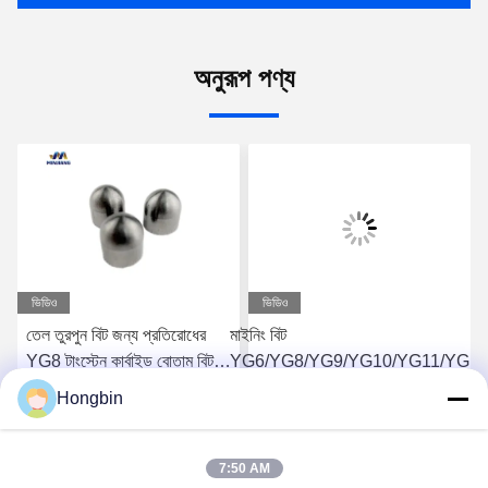
অনুরূপ পণ্য
ভিডিও
ভিডিও
তেল তুরপুন বিট জন্য প্রতিরোধের
মাইনিং বিট
YG8 টাংস্টেন কার্বাইড বোতাম বিট
YG6/YG8/YG9/YG10/YG11/YG1
পরেন
এর জন্য সিমেন্টেড টংস্টেন কার্বাইড বোতাম
Hongbin
সেরা মূল্য পান
সেরা মূল্য পান
7:50 AM