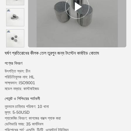
ঘর্ষণ প্রতিরোধের কীলক তেল তুরপুন জন্য টংস্টেন কার্বাইড বোতাম
পণ্যের বিবরণ
উৎপত্তি স্থল: চীন
পরিচিতিমুলক নাম: HL
সাক্ষ্যদান: ISO9001
মডেল নম্বার: কাস্টমাইজড
পেমেন্ট ও শিপিংয়ের শর্তাবলী
ন্যূনতম চাহিদার পরিমাণ: 10 খানা
মূল্য: 5-50USD
প্যাকেজিং বিবরণ: কাগজের বাক্সে প্যাক করা
ডেলিভারি সময়: 35 কার্যদিবস
পরিশোধের শর্ত: এল/সি, টি/টি, ওয়েস্টার্ন ইউনিয়ন