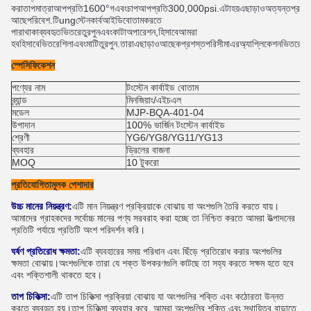
করা
তাপমাত্রা
আপ
প্রতি
1600
°
গ
এবং
চাপ
আপ
প্রতি
300
,
000
psi
.
এটা
হয়
এছাড়াও
অত্যন্ত
প্রতি
আছে
পরিবেশ
.
টি
ung
স্টেন
কার্ব
আইডি
বোতাম
করতে 
পারা
থাকা
ব্যবহৃত
ভিতরে
তুরপুন
এবং
কাটা
অপারেশন
,
হিসাবে
আমরা 
হব
হিসাবে
ভিতরে
শিলা
এবং
মাটি
তুরপুন
.
তারা
এছাড়াও
আছে
ক
প্রশস্ত
পরিসীমা
এর
অ্যাপ্লিকেশন
ভিতরে
দ্য
স্পেসিফিকেশন
পণ্যের নাম
টংস্টেন কার্বাইড বোতাম
ব্র্যান্ড
মিনজিয়াং/এইচএল
মডেল
MJP-BQA-401-04
উপাদান
100% ভার্জিন টংস্টেন কার্বাইড
শ্রেণী
YG6/YG8/YG11/YG13
ব্যবহার
ড্রিলের বাজনা
MOQ
10 টুকরো
প্রতিযোগিতামূলক পেশাদার
উচ্চ মানের নিয়ন্ত্রণ:
এটি মান নিয়ন্ত্রণ প্রক্রিয়াকে বোঝায় যা অংশগুলি তৈরি করতে যায়।
আমাদের গ্রাহকদের সর্বোচ্চ মানের পণ্য সরবরাহ করা হচ্ছে তা নিশ্চিত করতে আমরা উত্পাদনের
প্রতিটি পর্যায়ে প্রতিটি অংশ পরিদর্শন করি।
ঘর্ষণ প্রতিরোধ ক্ষমতা:
এটি ব্যবহারের সময় পরিধান এবং ছিঁড়ে প্রতিরোধ করার অংশগুলির
ক্ষমতা বোঝায়।অংশগুলিকে তারা যে শক্ত উপকরণগুলি কাটছে তা সহ্য করতে সক্ষম হতে হবে
এবং শক্তিশালী থাকতে হবে।
তাপ চিকিত্সা:
এটি তাপ চিকিত্সা প্রক্রিয়া বোঝায় যা অংশগুলির শক্তি এবং কঠোরতা উন্নত
করতে ব্যবহৃত হয়।তাপ চিকিত্সা ব্যবহার করে, আমরা অংশগুলির শক্তি এবং স্থায়িত্ব বাড়াতে