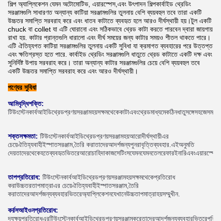
শিল্প অ্যাপ্লিকেশন যেমন অটোমোটিভ, এয়ারস্পেস,এবং উৎপাদন শিল্পকার্বাইড থ্রেডিং
সরঞ্জামগুলি সাধারণত অন্যান্য কাটিয়া সরঞ্জামগুলির তুলনায় বেশি ব্যয়বহুল তবে তারা একটি
উচ্চতর সমাপ্তি সরবরাহ করে এবং ধাতব কাটাতে ব্যবহৃত হলে আরও দীর্ঘস্থায়ী হয়।টুল একটি
chuck বা collet যা এটি ঘোরানো এবং সঠিকভাবে থ্রেড কাটা করতে পারবেন দ্বারা জায়গায়
রাখা হয়. কাটার প্রান্তগুলি ধারালো এবং দীর্ঘ সময়ের জন্য কাটার সময়ও শীতল থাকতে পারে।
এটি ঐতিহ্যগত কাটিয়া সরঞ্জামগুলির তুলনায় একটি সুবিধা যা ক্রমাগত ব্যবহারের পরে উত্তপ্ত
এবং ক্ষতিগ্রস্ত হতে পারে. কার্বাইড থ্রেডিং সরঞ্জামগুলি ধাতুতে থ্রেড কাটাতে একটি দক্ষ এবং
সুনির্দিষ্ট উপায় সরবরাহ করে। তারা অন্যান্য কাটার সরঞ্জামগুলির চেয়ে বেশি ব্যয়বহুল তবে
একটি উচ্চতর সমাপ্তি সরবরাহ করে এবং আরও দীর্ঘস্থায়ী।
পণ্যের সুবিধা
আমি
বৃদ্ধি
শক্তি
:
টি
উং
স্টেন
কার্ব
আইডি
থ্রেড
প্রণয়
সরঞ্জাম
হয়
সক্ষম
থেকে
কাটা
এবং
থ্রেড
মাধ্যমে
কঠিন
ধাতু
সঙ্গে
সহজে
সময়সী
শক্ত
সক্ষমতা
:
টি
উং
স্টেন
কার্ব
আইডি
থ্রেড
প্রণয়
সরঞ্জাম
হয়
আরো
দীর্ঘস্থায়ী
এর 
চেয়ে
ঐতিহ্যবাহী
ইস্পাত
সরঞ্জাম
,
তৈরি করা
তাদের
আদর্শ
জন্য
পুনরাবৃত্তি
ব্যবহার
.
এই
অনুমতি 
দেয়
তাদের
থেকে
হতে
ব্যবহৃত
ভিতরে
আরো
চাহিদা
কাজ
সেটিংস
যেমন
যেমন
তেল
রেফার
ইনারি
এবং
এয়ারস্পেস
তাপ
প্রতিরোধ
:
টি
উং
স্টেন
কার্ব
আইডি
থ্রেড
প্রণয়
সরঞ্জাম
হয়
সক্ষম
থেকে
প্রতিরোধ 
করা
উচ্চতর
তাপমাত্রা
এর চেয়ে
ঐতিহ্যবাহী
ইস্পাত
সরঞ্জাম
,
তৈরি 
করা
তাদের
আদর্শ
জন্য
ব্যবহার
ভিতরে
অ্যাপ্লিকেশন
যেখানে
উচ্চ
তাপমাত্রা
হয়
সম্মুখীন
.
কর্
রস
আইওন
প্রতিরোধ
:
দ্য
ক্ষয়
প্রতিরোধ
এর
টি
উং
স্টেন
কার্ব
আইডি
থ্রেড
প্রণয়
সরঞ্জাম
করে
তাদের
আদর্শ
জন্য
ব্যবহার
ভিতরে
পরিবে