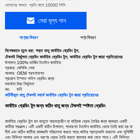
যোগানের ক্ষমতা: প্রতি মাসে 10000 পিসি
সেরা মূল্য পান
পণ্যের বিবরণ
পণ্য বিবরণ
বিশেষভাবে তুলে ধরা:
শক্ত ধাতু কার্বাইড থ্রেডিং টুল
,
টেকসই নির্ভুলতা থ্রেডিং কার্বাইড থ্রেডিং টুল
,
কার্বাইড থ্রেডিং টুল জারা প্রতিরোধের
উপাদান:
100% ভার্জিন টংস্টেন কার্বাইড
প্রকার:
মেশিনিং সেবা
আকার:
OEM গ্রহণযোগ্য
প্রয়োগ:
ইস্পাত পাইপ থ্রেডিং জন্য
যথার্থতা:
উচ্চ নির্ভুলতা
রঙ:
ছবি
কঠিনীভূত ধাতু টেকসই যথার্থ কার্বাইড থ্রেডিং টুল জারা প্রতিরোধের
কার্বাইড থ্রেডিং টুল জন্য কঠিন ধাতু জন্য টেকসই স্পষ্টতা থ্রেডিং
কার্বাইড থ্রেডিং টুল হল ধাতুতে অভ্যন্তরীণ বা বাহ্যিক থ্রেড তৈরির জন্য ব্যবহৃত একটি
কাটিয়া সরঞ্জাম। এটি একটি কঠিন উপাদান, সাধারণত টংস্টেন কার্বাইড থেকে তৈরি করা হয় যা
দীর্ঘ এবং কঠিন কাটিয়া কাজগুলি পরিচালনা করতে পারে.কাটার প্রান্তগুলি ধারালো এবং সুনির্দিষ্ট
এবং বিভিন্ন আকার এবং ধরণের থ্রেড তৈরি করতে ব্যবহার করা যেতে পারে। এটি বিভিন্ন