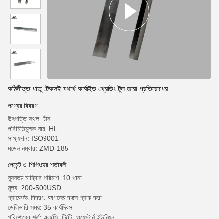
কঠিনীভূত ধাতু টেকসই যথার্থ কার্বাইড থ্রেডিং টুল জারা প্রতিরোধের
পণ্যের বিবরণ
উৎপত্তি স্থল: চীন
পরিচিতিমুলক নাম: HL
সাক্ষ্যদান: ISO9001
মডেল নম্বার: ZMD-185
পেমেন্ট ও শিপিংয়ের শর্তাবলী
ন্যূনতম চাহিদার পরিমাণ: 10 খানা
মূল্য: 200-500USD
প্যাকেজিং বিবরণ: কাগজের বাক্সে প্যাক করা
ডেলিভারি সময়: 35 কার্যদিবস
পরিশোধের শর্ত: এল/সি, টি/টি, ওয়েস্টার্ন ইউনিয়ন