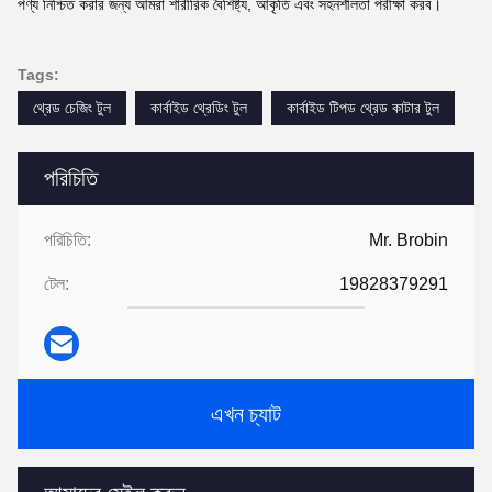
পণ্য নিশ্চিত করার জন্য আমরা শারীরিক বৈশিষ্ট্য, আকৃতি এবং সহনশীলতা পরীক্ষা করব।
Tags:
থ্রেড চেজিং টুল
কার্বাইড থ্রেডিং টুল
কার্বাইড টিপড থ্রেড কাটার টুল
পরিচিতি
পরিচিতি:
Mr. Brobin
টেল:
19828379291
এখন চ্যাট