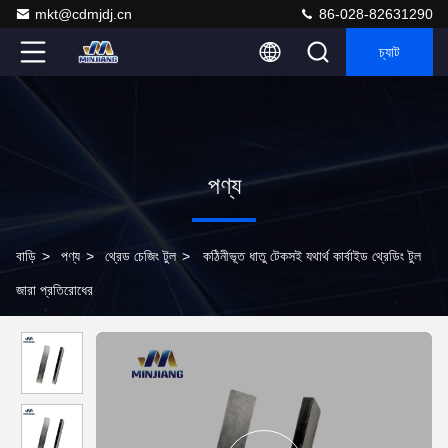
mkt@cdmjdj.cn
86-028-82631290
চ্যাট
পণ্য
বাড়ি
>
পণ্য
>
থ্রেড চেজিং টুল
>
কঠিনীভূত ধাতু টেকসই যথার্থ কার্বাইড থ্রেডিং টুল
জারা প্রতিরোধের