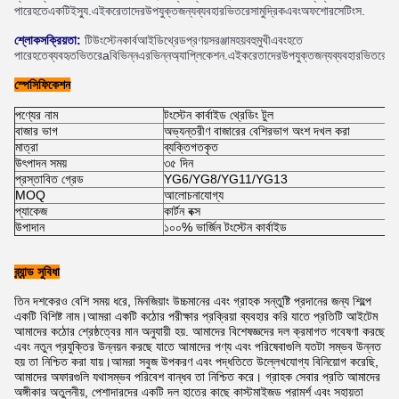
পারে
হতে
একটি
ইস্যু
.
এই
করে
তাদের
উপযুক্ত
জন্য
ব্যবহার
ভিতরে
সামুদ্রিক
এবং
অফশোর
সেটিংস
.
শ্লোক
সক্রিয়তা
:
টি
উং
স্টেন
কার্ব
আইডি
থ্রেড
প্রণয়
সরঞ্জাম
হয়
বহুমুখী
এবং
হতে 
পারে
হতে
ব্যবহৃত
ভিতরে
a
বিভিন্ন
এর
ভিন্ন
অ্যাপ্লিকেশন
.
এই
করে
তাদের
উপযুক্ত
জন্য
ব্যবহার
ভিতরে
a
ব
স্পেসিফিকেশন
পণ্যের নাম
টংস্টেন কার্বাইড থ্রেডিং টুল
বাজার ভাগ
অভ্যন্তরীণ বাজারের বেশিরভাগ অংশ দখল করা
মাত্রা
ব্যক্তিগতকৃত
উৎপাদন সময়
৩৫ দিন
প্রস্তাবিত গ্রেড
YG6/YG8/YG11/YG13
MOQ
আলোচনাযোগ্য
প্যাকেজ
কার্টন বক্স
উপাদান
১০০% ভার্জিন টংস্টেন কার্বাইড
ব্র্যান্ড সুবিধা
তিন দশকেরও বেশি সময় ধরে, মিনজিয়াং উচ্চমানের এবং গ্রাহক সন্তুষ্টি প্রদানের জন্য শিল্পে
একটি বিশিষ্ট নাম।আমরা একটি কঠোর পরীক্ষার প্রক্রিয়া ব্যবহার করি যাতে প্রতিটি আইটেম
আমাদের কঠোর শ্রেষ্ঠত্বের মান অনুযায়ী হয়. আমাদের বিশেষজ্ঞদের দল ক্রমাগত গবেষণা করছে
এবং নতুন প্রযুক্তির উন্নয়ন করছে যাতে আমাদের পণ্য এবং পরিষেবাগুলি যতটা সম্ভব উন্নত
হয় তা নিশ্চিত করা যায়।আমরা সবুজ উপকরণ এবং পদ্ধতিতে উল্লেখযোগ্য বিনিয়োগ করেছি,
আমাদের অফারগুলি যথাসম্ভব পরিবেশ বান্ধব তা নিশ্চিত করে। গ্রাহক সেবার প্রতি আমাদের
অঙ্গীকার অতুলনীয়, পেশাদারদের একটি দল হাতের কাছে কাস্টমাইজড পরামর্শ এবং সহায়তা