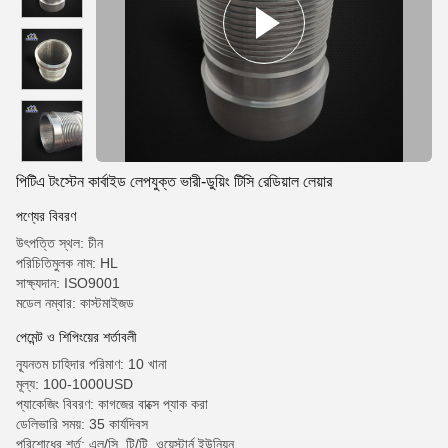
পিটিএ টংস্টেন কার্বাইড লেপযুক্ত ভারী-ডুয়িং টিসি রেডিয়াল লেয়ার
পণ্যের বিবরণ
উৎপত্তি স্থল: চীন
পরিচিতিমুলক নাম: HL
সাক্ষ্যদান: ISO9001
মডেল নম্বার: কাস্টমাইজড
পেমেন্ট ও শিপিংয়ের শর্তাবলী
ন্যূনতম চাহিদার পরিমাণ: 10 খানা
মূল্য: 100-1000USD
প্যাকেজিং বিবরণ: কাগজের বাক্সে প্যাক করা
ডেলিভারি সময়: 35 কার্যদিবস
পরিশোধের শর্ত: এল/সি, টি/টি, ওয়েস্টার্ন ইউনিয়ন