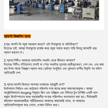
প্রায়শই জিজ্ঞাসিত প্রশ্ন
1প্রঃ আপনি কি নমুনা সরবরাহ করেন? এটা বিনামূল্যে বা অতিরিক্ত?
উত্তরঃ হ্যাঁ, আমরা বিনামূল্যে চার্জের জন্য নমুনা অফার করতে পারি কিন্তু মালবাহী খরচ
প্রদান করবেন না।
2.
প্রশ্ন:
পিটিএ অন্যান্য হার্ডফেসিং পদ্ধতি থেকে কীভাবে আলাদা?
উত্তরঃ পিটিএ ঐতিহ্যগত ঢালাই বা স্প্রে পদ্ধতির তুলনায় দ্রবীভূতকরণ, লেপ বেধ, এবং জমা
হার উপর আরো নিয়ন্ত্রণ প্রদান করে।দুর্দান্ত সংযুক্তি এবং ন্যূনতম তাপীয় বিকৃতি সহ ফাটল
প্রতিরোধী লেপ.
3.
প্রশ্ন:
আপনি কিভাবে আপনার গুণমানের গ্যারান্টি দেন?
উঃ
উপাদান নির্বাচন এবং কঠোরতা পরিদর্শন পণ্য মানের জন্য সমালোচনামূলক। আমরা
আনুষ্ঠানিকভাবে forging নিযুক্ত ছিল এবং যান্ত্রিক এবং বিভিন্ন টুল বৈশিষ্ট্য একটি ভাল
কমান্ড ছিল
ইস্পাতের জন্য প্রয়োজনীয় পণ্যের পরিদর্শনও ভালোভাবে করা হয়। দীর্ঘমেয়াদী
কাঁচামাল সরবরাহকারীরা শারীরিকভাবে আমাদের কাছাকাছি থাকে, যা আমাদের
প্রতিযোগিতামূলক করে তোলে, গুণমান নিশ্চিত করে।