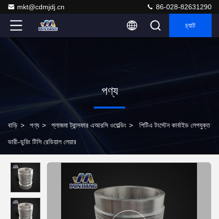
mkt@cdmjdj.cn
86-028-82631290
চ্যাট
পণ্য
বাড়ি
>
পণ্য
>
প্লাজমা ট্রান্সফার এআরসি ওয়েল্ডিং
>
পিটিএ টংস্টেন কার্বাইড লেপযুক্ত
ভারী-ডুয়িং টিসি রেডিয়াল লেয়ার