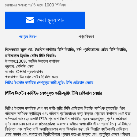
যোগানের ক্ষমতা: প্রতি মাসে 1000 পিসিএস
সেরা মূল্য পান
পণ্যের বিবরণ
পণ্য বিবরণ
বিশেষভাবে তুলে ধরা:
টংস্টেন কার্বাইড টিসি বিয়ারিং
,
ঘর্ষণ প্রতিরোধের মোটর টিসি বিয়ারিং
,
ডাউনহোল ড্রিলিং মোটর টিসি বিয়ারিং
উপাদান:
100% ভার্জিন টংস্টেন কার্বাইড
প্রকার:
মেশিনিং সেবা
আকার:
OEM গ্রহণযোগ্য
প্রয়োগ:
ডাউন হোল মোটর ড্রিলিং জন্য
পিটিএ টংস্টেন কার্বাইড লেপযুক্ত ভারী-ডুয়িং টিসি রেডিয়াল লেয়ার
পিটিএ টংস্টেন কার্বাইড লেপযুক্ত ভারী-ডুয়িং টিসি রেডিয়াল লেয়ার
পিটিএ টংস্টেন কার্বাইড লেপ সহ ভারী-ডুয়িং টিসি রেডিয়াল বিয়ারিং সর্বাধিক চ্যালেঞ্জিং শিল্প
পরিবেশে সর্বাধিক স্থায়িত্ব এবং পরিধান প্রতিরোধের জন্য উন্নত-গ্রেডের উপাদান।এই উচ্চ
কর্মক্ষমতা ভারবহন একটি PTA-প্রয়োগ টংস্টেন কার্বাইড স্তর অন্তর্ভুক্ত, পৃষ্ঠের কঠোরতা
বৃদ্ধি এবং চরম চাপ এবং abrasive অবস্থার অধীনে অপারেটিং জীবন প্রসারিত। অবিচ্ছিন্ন
নির্ভুলতা এবং শক্তি দাবি অ্যাপ্লিকেশন জন্য ডিজাইন করা,এই বিয়ারিং ব্যতিক্রমী রেডিয়াল
লোড সমর্থন এবং অপারেশন স্থিতিশীলতা প্রদান করেএর উন্নত লেপ প্রযুক্তি কেবল পরিধান