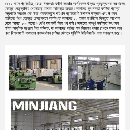
১৯৯২ সালে প্রতিষ্ঠিত, চেংদু মিনজিয়াং যথার্থ সরঞ্জাম কর্পোরেশন উন্নত প্রযুক্তিগত সমাধানের
ক্ষেত্রে নেতৃস্থানীয় খেলোয়াড় হিসাবে আবির্ভূত হয়েছে।আমাদের মূল দক্ষতা কাটিয়া প্রান্ত
যন্ত্রপাতি সরঞ্জাম এবং উচ্চ পারফরম্যান্স পরিধান প্রতিরোধী উপাদান উন্নয়ন এবং উত্পাদন
হয়চীনের শিল্প কেন্দ্রের কেন্দ্রস্থলে অবস্থিত আমাদের ১০ হাজার বর্গমিটার বিস্তৃত কারখানা
থেকে আমরা ১০০ জনেরও বেশি দক্ষ কর্মী নিয়ে গর্ব করি।আমাদের সম্পূর্ণ সমন্বিত উৎপাদন
লাইন আধুনিক সরঞ্জাম দিয়ে সজ্জিত, যা আমাদের কঠোর মান নিয়ন্ত্রণ বজায় রাখতে সক্ষম করে
এবং বিশ্বব্যাপী বাজারের ক্রমবর্ধমান চাহিদা মেটাতে সুনির্দিষ্ট ইঞ্জিনিয়ারিং পণ্য সরবরাহ করে।