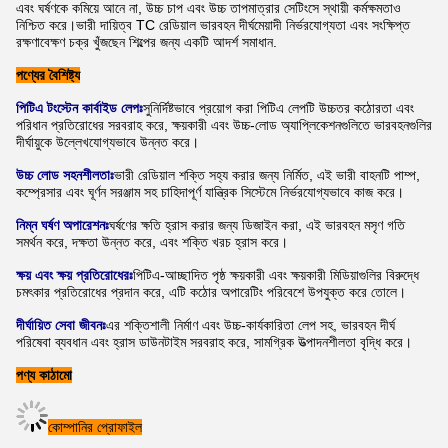
এবং ঘর্ষণকে কমিয়ে আনে না, উচ্চ চাপ এবং উচ্চ তাপমাত্রার সেটিংসে স্থায়ী কর্মক্ষমতাও
নিশ্চিত করে।ভারী দায়িত্ব TC রেডিয়াল ভারবহন দীর্ঘমেয়াদী নির্ভরযোগ্যতা এবং সংক্ষিপ্ত
রক্ষণাবেক্ষণ চক্র খুঁজছেন শিল্পের জন্য একটি আদর্শ সমাধান.
পণ্যের বৈশিষ্ট্য
পিটিএ টংস্টেন কার্বাইড লেপঃ
সুনির্দিষ্টভাবে প্রয়োগ করা পিটিএ লেপটি উচ্চতর কঠোরতা এবং
পরিধান প্রতিরোধের সরবরাহ করে, ক্ষয়কারী এবং উচ্চ-লোড অ্যাপ্লিকেশনগুলিতে ভারবহনগুলির
দীর্ঘায়ুকে উল্লেখযোগ্যভাবে উন্নত করে।
উচ্চ লোড সহনশীলতাঃ
ভারী রেডিয়াল শক্তি সহ্য করার জন্য নির্মিত, এই ভারী বাহনটি পাম্প,
কম্প্রেসার এবং ঘূর্ণন সরঞ্জাম সহ চাহিদাপূর্ণ যান্ত্রিক সিস্টেমে নির্ভরযোগ্যভাবে কাজ করে।
নিম্ন ঘর্ষণ অপারেশনঃ
ঘর্ষণের ক্ষতি হ্রাস করার জন্য ডিজাইন করা, এই ভারবহন মসৃণ গতি
সমর্থন করে, দক্ষতা উন্নত করে, এবং শক্তি খরচ হ্রাস করে।
ক্ষয় এবং ক্ষয় প্রতিরোধেরঃ
পিটিএ-আচ্ছাদিত পৃষ্ঠ ক্ষয়কারী এবং ক্ষয়কারী মিডিয়াগুলির বিরুদ্ধে
চমৎকার প্রতিরোধের প্রদান করে, এটি কঠোর অপারেটিং পরিবেশে উপযুক্ত করে তোলে।
দীর্ঘায়িত সেবা জীবনঃ
এর শক্তিশালী নির্মাণ এবং উচ্চ-কার্যকারিতা লেপ সহ, ভারবহন দীর্ঘ
পরিষেবা ব্যবধান এবং হ্রাস ডাউনটাইম সরবরাহ করে, সামগ্রিক উত্পাদনশীলতা বৃদ্ধি করে।
পণ্য কাঠামো
কোম্পানির প্রোফাইল