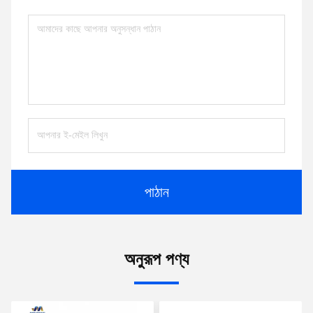
পাঠান
অনুরূপ পণ্য