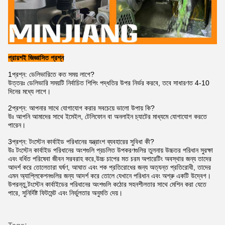
প্রায়শই জিজ্ঞাসিত প্রশ্ন
1প্রশ্ন: ডেলিভারিতে কত সময় লাগে?
উত্তরঃ ডেলিভারি সময়টি নির্বাচিত শিপিং পদ্ধতির উপর নির্ভর করবে, তবে সাধারণত 4-10
দিনের মধ্যে লাগে।
2প্রশ্ন: আপনার সাথে যোগাযোগ করার সবচেয়ে ভালো উপায় কি?
উঃ আপনি আমাদের সাথে ইমেইল, টেলিফোন বা অনলাইন চ্যাটের মাধ্যমে যোগাযোগ করতে
পারেন।
3প্রশ্ন: টংস্টেন কার্বাইড পরিধানের যন্ত্রাংশ ব্যবহারের সুবিধা কী?
উঃ টংস্টেন কার্বাইড পরিধানের অংশগুলি প্রচলিত উপকরণগুলির তুলনায় উচ্চতর পরিধান সুরক্ষা
এবং বর্ধিত পরিষেবা জীবন সরবরাহ করে,উচ্চ চাপের মত চরম অপারেটিং অবস্থার জন্য তাদের
আদর্শ করে তোলেতারা ঘর্ষণ, আঘাত এবং শক প্রতিরোধের জন্য অত্যন্ত প্রতিরোধী, তাদের
এমন অ্যাপ্লিকেশনগুলির জন্য আদর্শ করে তোলে যেখানে পরিধান এবং অশ্রু একটি উদ্বেগ।
উপরন্তু,টংস্টেন কার্বাইডের পরিধানের অংশগুলি কঠোর সহনশীলতার সাথে মেশিন করা যেতে
পারে, সুনির্দিষ্ট ফিটমেন্ট এবং নির্ভুলতার অনুমতি দেয়।