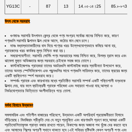
YG13C
-
87
13
14.০৫-১৪।25
85.৮-৮৭3
উৎস থেকে সরবরাহ
গুণমানঃ সরাসরি উৎপাদন কেন্দ্র থেকে পণ্য সংগ্রহ সর্বোচ্চ মানের নিশ্চিত করে, কারণ
পণ্যগুলি সরাসরি উত্পাদন উত্স থেকে আসে, কঠোর মান মেনে চলে।
দামঃ মধ্যস্থতাকারীদের বাদ দিয়ে পণ্যের খরচ উল্লেখযোগ্যভাবে কমিয়ে আনা হয়,
গ্রাহকদের খরচ কার্যকর মূল্য নিশ্চিত করা হয়।
সময়োপযোগীতা: সরাসরি সোর্সিং পণ্য সরবরাহের সময় নিশ্চিত করে, বিলম্ব হ্রাস করে এবং
ঝামেলা মুক্ত অভিজ্ঞতার জন্য সরবরাহ চেইনকে সহজ করে তোলে।
কাস্টমাইজেশনঃ গ্রাহকরা তাদের অর্ডারগুলি কাস্টমাইজ করার স্বাধীনতা উপভোগ করে,
তাদের অনন্য স্পেসিফিকেশন এবং পছন্দগুলির সাথে পণ্যগুলি সারিবদ্ধ করে, তাদের ক্রয়ের জন্য
একটি ব্যক্তিগত স্পর্শ সরবরাহ করে।
সম্পর্কঃ গ্রাহক এবং কারখানার মধ্যে প্রতিষ্ঠিত সরাসরি সম্পর্ক একটি শক্তিশালী বন্ধনকে
উত্সাহ দেয়, যার ফলে ব্যতিক্রমী গ্রাহক পরিষেবা এবং সহায়তা পাওয়া যায়,আস্থা ও
নির্ভরযোগ্যতার ভিত্তিতে অংশীদারিত্ব গড়ে তোলা.
সর্বদা হিসাবে উদ্ভাবন
সমসাময়িক এবং গতিশীল বাজারের পরিবেশে, উদ্ভাবন একটি অপরিহার্য প্রয়োজনীয়তা হিসাবে
দাঁড়িয়েছে। মিনজিয়াং স্বীকৃতি দেয় যে নতুন প্রযুক্তি এবং ধারণাগুলি গ্রহণ করে,আমরা একটি
প্রতিযোগিতামূলক প্রান্ত বজায় রাখতে পারেন, বিকাশের জন্য অজানা পথ খুঁজে বের করতে হবে
এবং আমাদের শিল্পের অগ্রণী স্থানে থাকতে হবে।এই সক্রিয় দৃষ্টিভঙ্গি কেবল অগ্রণী পণ্য এবং