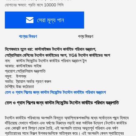
যোগানের ক্ষমতা: প্রতি মাসে 10000 পিসি
সেরা মূল্য পান
পণ্যের বিবরণ
পণ্য বিবরণ
বিশেষভাবে তুলে ধরা:
কাস্টমাইজড টংস্টেন কার্বাইড পরিধান যন্ত্রাংশ
,
পেট্রোলিয়াম মেশিনের টংস্টেন কার্বাইডের অংশ
,
YG6 টংস্টেন কার্বাইডের অংশ
নাম:
কাস্টম সিমেন্টেড টংস্টেন কার্বাইড পরিধান যন্ত্রাংশ টুল
আকার:
কাস্টমাইজড সাইজ
প্রয়োগ:
পেট্রোলিয়াম যন্ত্রপাতি
নমুনা:
উপলব্ধ
অর্ডার:
ট্রায়াল অর্ডার গ্রহণ করুন
বৈশিষ্ট্য:
উচ্চ কঠোরতা
তেল ও গ্যাস শিল্পের জন্য কাস্টম সিমেন্টেড টংস্টেন কার্বাইড পরিধান যন্ত্রাংশ
তেল ও গ্যাস শিল্পের জন্য কাস্টম সিমেন্টেড টংস্টেন কার্বাইড পরিধান যন্ত্রপাতি
টংস্টেন কার্বাইড পরিধানের অংশগুলি বিস্তৃত অ্যাপ্লিকেশনগুলির মধ্যে সর্বোত্তম পছন্দ হিসাবে
দাঁড়িয়েছে যেখানে পরিধান এবং ঘর্ষণের বিরুদ্ধে লড়াই করা সর্বাধিক উদ্বেগ।টংস্টেন কার্বাইড
এবং কোবাল্ট কণা মিশ্রণ থেকে তৈরি, এই অংশগুলি তাদের অভূতপূর্ব পরিধান এবং ঘর্ষণ
প্রতিরোধের সাথে বিকল্প উপকরণগুলিকে অতিক্রম করে। এই অংশগুলি কেবল স্থায়িত্বের