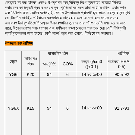
ক্ষেত্রেই নয় বরং হালকা ওজনও উপস্থাপন করে,বিভিন্ন শিল্পে ব্যবহারের সহজতা নিশ্চিত
করাতাদের ব্যতিক্রমী প্রভাব এবং ধাক্কা প্রতিরোধের ফলে তারা অটোমোবাইল, এয়ারস্পেস
এবং নির্মাণের মতো সেক্টরে অপরিহার্য, যেখানে উপাদানগুলি প্রায়শই চ্যালেঞ্জিং অবস্থার মুখোমুখি
হয়।টংস্টেন কার্বাইড পরিধানের অংশগুলিকে সত্যিকার অর্থে আলাদা করে তোলে তাদের
অসাধারণ দীর্ঘায়ুপ্রতিযোগিতামূলক উপকরণগুলির তুলনায় তারা পাঁচগুণ বেশি সময় ধরে থাকতে
পারে, উল্লেখযোগ্য খরচ সাশ্রয় এবং সংক্ষিপ্ত রক্ষণাবেক্ষণের প্রস্তাব দেয়।এটি দীর্ঘস্থায়ী
অ্যাপ্লিকেশনের জন্য তাদের একটি সতর্ক পছন্দ করে তোলে, নির্ভরযোগ্য উপাদান।
উপকরণ এবং বৈশিষ্ট্য
রাসায়নিক গঠন
শারীরিক বৈশিষ
আইএসও
গ্রেড
ঘনত্ব g/cm3
কঠোরতা HRA ((
গ্রেড
ডাব্লুসি%
CO%
((±0.1)
0.5)
YG6
K20
94
6
14.৮৫-১৫00
90.5-92
14.৮০-১৫00
YG6X
K15
94
6
91.7-93