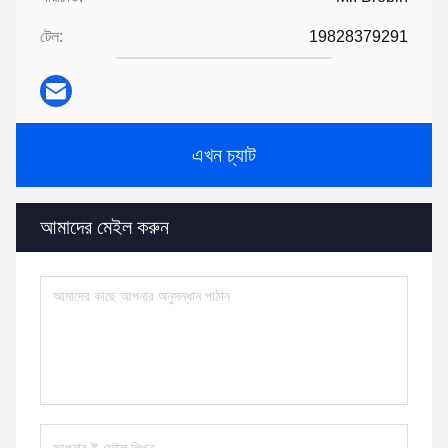
টেল:
19828379291
এখন চ্যাট
আমাদের মেইল করুন