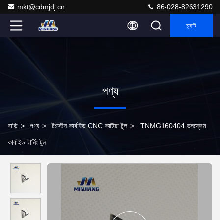
mkt@cdmjdj.cn
86-028-82631290
চ্যাট
পণ্য
বাড়ি
>
পণ্য
>
টংস্টেন কার্বাইড CNC কাটিয়া টুল
>
TNMG160404 ভলফ্রেম
কার্বাইড টার্নিং টুল