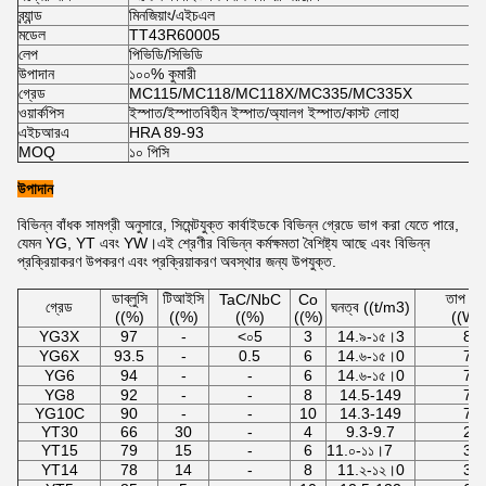
ব্র্যান্ড
মিনজিয়াং/এইচএল
মডেল
TT43R60005
লেপ
পিভিডি/সিভিডি
উপাদান
১০০% কুমারী
গ্রেড
MC115/MC118/MC118X/MC335/MC335X
ওয়ার্কপিস
ইস্পাত/ইস্পাতবিহীন ইস্পাত/অ্যালগ ইস্পাত/কাস্ট লোহা
এইচআরএ
HRA 89-93
MOQ
১০ পিসি
উপাদান
বিভিন্ন বাঁধক সামগ্রী অনুসারে, সিমেন্টযুক্ত কার্বাইডকে বিভিন্ন গ্রেডে ভাগ করা যেতে পারে,
যেমন YG, YT এবং YW।এই শ্রেণীর বিভিন্ন কর্মক্ষমতা বৈশিষ্ট্য আছে এবং বিভিন্ন
প্রক্রিয়াকরণ উপকরণ এবং প্রক্রিয়াকরণ অবস্থার জন্য উপযুক্ত.
ডাব্লুসি
টিআইসি
তাপ পরি
TaC/NbC
Co
গ্রেড
ঘনত্ব ((t/m3)
((%)
((%)
((%)
((%)
((W/
YG3X
97
-
<০5
3
14.৯-১৫।3
87
YG6X
93.5
-
0.5
6
14.৬-১৫।0
75
YG6
94
-
-
6
14.৬-১৫।0
75
YG8
92
-
-
8
14.5-149
75
YG10C
90
-
-
10
14.3-149
75
YT30
66
30
-
4
9.3-9.7
20
YT15
79
15
-
6
11.০-১১।7
33
YT14
78
14
-
8
11.২-১২।0
33