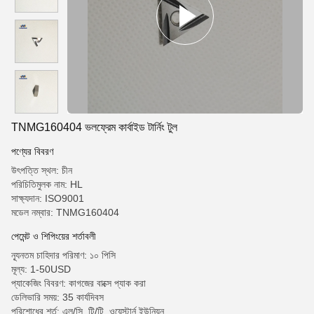
TNMG160404 ভলফ্রেম কার্বাইড টার্নিং টুল
পণ্যের বিবরণ
উৎপত্তি স্থল: চীন
পরিচিতিমুলক নাম: HL
সাক্ষ্যদান: ISO9001
মডেল নম্বার: TNMG160404
পেমেন্ট ও শিপিংয়ের শর্তাবলী
ন্যূনতম চাহিদার পরিমাণ: ১০ পিসি
মূল্য: 1-50USD
প্যাকেজিং বিবরণ: কাগজের বাক্সে প্যাক করা
ডেলিভারি সময়: 35 কার্যদিবস
পরিশোধের শর্ত: এল/সি, টি/টি, ওয়েস্টার্ন ইউনিয়ন