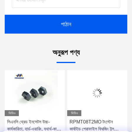
পাঠান
অনুরূপ পণ্য
ভিডিও
ভিডিও
সিএনসি থ্রেড ইনসেটস উচ্চ-
RPMT08T2MO টংস্টেন
কার্যকারিতা, হার্ড-ওয়ারিং, যথার্থ-কাটিয়া
কার্বাইড প্রোফাইল ফ্রিজিং টুল