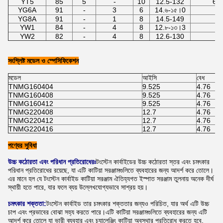
YT5
85
5
-
10
12.5-132
62
YG6A
91
-
3
6
14.৬-১৫।0
-
YG8A
91
-
1
8
14.5-149
-
YW1
84
-
4
8
12.৮-১৩।3
-
YW2
82
-
4
8
12.6-130
-
সংশ্লিষ্ট মডেল ও স্পেসিফিকেশন
মডেল
আইসি
বেধ
TNMG160404
9.525
4.76
TNMG160408
9.525
4.76
TNMG160412
9.525
4.76
TNMG220408
12.7
4.76
TNMG220412
12.7
4.76
TNMG220416
12.7
4.76
পণ্যের সুবিধা
উচ্চ কঠোরতা এবং পরিধান প্রতিরোধেরঃ
টংস্টেন কার্বাইডের উচ্চ কঠোরতা স্তর এবং চমৎকার
পরিধান প্রতিরোধের রয়েছে, যা এটি কাটিয়া সরঞ্জামগুলিতে ব্যবহারের জন্য আদর্শ করে তোলে।
এর মানে হল যে টংস্টেন কার্বাইড কাটিয়া সরঞ্জাম ঐতিহ্যগত ইস্পাত সরঞ্জাম তুলনায় অনেক দীর্ঘ
স্থায়ী হতে পারে, যার ফলে ব্যয় উল্লেখযোগ্যভাবে সাশ্রয় হয়।
চমৎকার শক্ততা:
টংস্টেন কার্বাইড তার চমৎকার শক্ততার জন্যও পরিচিত, যার অর্থ এটি উচ্চ
চাপ এবং প্রভাবের বোঝা সহ্য করতে পারে।এটি কাটিয়া সরঞ্জামগুলিতে ব্যবহারের জন্য এটি
আদর্শ করে তোলে যা ভারী ব্যবহার এবং চ্যালেঞ্জিং কাটিয়া অবস্থার প্রতিরোধ করতে হবে.