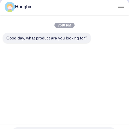
সহ
স্টিলের সেমি ফিনিশিং জন্য
Hongbin
সেরা মূল্য পান
সেরা মূল্য পান
7:40 PM
Good day, what product are you looking for?
Chengdu Minjiang Precision Cutting Tool Co.,
Ltd.
mkt@cdmjdj.cn
86-028-82631290
219 জিনফু আরডি, ওয়েনজিয়াং জেলা, চেংদু, সিচুয়ান, চীন
চীন ভালো মানের টংস্টেন কার্বাইড যন্ত্রাংশ সরবরাহকারী। কপিরাইট © 2023-2026