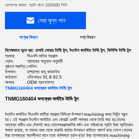
যোগানের ক্ষমতা: প্রতি মাসে 100000 পিসি
সেরা মূল্য পান
পণ্যের বিবরণ
পণ্য বিবরণ
বিশেষভাবে তুলে ধরা:
ঢালাই লোহার টার্নিং টুল
,
টংস্টেন কার্বাইড টার্নিং টুল
,
ফিনিশিং টার্নিং টুল
প্রকার:
সিএনসি কাটার সরঞ্জাম
গ্রেড:
গ্রাহকের অনুরোধ অনুযায়ী
পৃষ্ঠতল সমাপ্তি:
পোলিশ
উপাদান:
দুষ্প্রাপ্য ধাতু কারবাইড
কঠোরতা:
এইচআরএ 91.8-92.5
আকার:
OEM গ্রহণযোগ্য
TNMG160404 ভলফ্রেম কার্বাইড টার্নিং টুল
TNMG160404 ভলফ্রেম কার্বাইড টার্নিং টুল
টংস্টেন কার্বাইড সিএনসি কাটিয়া সরঞ্জাম বিভিন্ন উপকরণ machining জন্য নিখুঁত পছন্দ
হয়। এই সরঞ্জাম টংস্টেন কার্বাইড এবং কোবাল্ট একটি সমন্বয় থেকে তৈরি করা হয়,তাদের
অত্যন্ত কঠিন এবং টেকসই করে তোলেসরঞ্জামগুলির ঘর্ষণ এবং পরিধানের প্রতি উচ্চ প্রতিরোধ
ক্ষমতা রয়েছে, যা তাদের নরম থেকে মাঝারি কঠোর উপকরণ কাটাতে আদর্শ করে তোলে।তাদের
উচ্চ তাপমাত্রা সহনশীলতা মানে তারা কর্মক্ষমতা হ্রাস ছাড়া উচ্চ তাপমাত্রায় machining