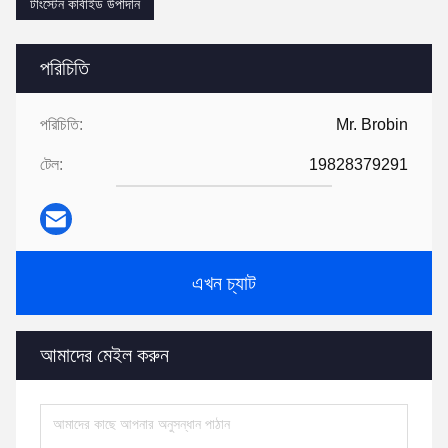
টাংস্টেন কার্বাইড উপাদান
পরিচিতি
পরিচিতি:
Mr. Brobin
টেল:
19828379291
এখন চ্যাট
আমাদের মেইল করুন