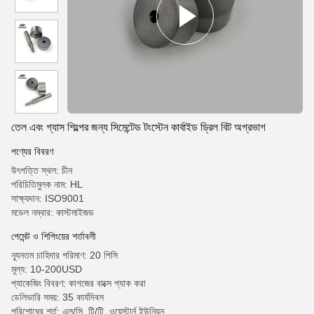
তেল এবং গ্যাস শিল্পের জন্য সিমেন্টেড টংস্টেন কার্বাইড ড্রিল বিট অগ্রভাগ
পণ্যের বিবরণ
উৎপত্তি স্থল: চীন
পরিচিতিমুলক নাম: HL
সাক্ষ্যদান: ISO9001
মডেল নম্বার: কাস্টমাইজড
পেমেন্ট ও শিপিংয়ের শর্তাবলী
ন্যূনতম চাহিদার পরিমাণ: 20 পিসি
মূল্য: 10-200USD
প্যাকেজিং বিবরণ: কাগজের বাক্সে প্যাক করা
ডেলিভারি সময়: 35 কার্যদিবস
পরিশোধের শর্ত: এল/সি, টি/টি, ওয়েস্টার্ন ইউনিয়ন