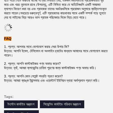
হতে পারে।এটি উচ্চতর মানের পণ্যের নিশ্চয়তা দেয়, একজন মধ্যস্থতার প্রয়োজনীয়তা দূর
করে এবং খরচ ন্যূনতম রাখে।উপরন্তু, এটি নিশ্চিত করে যে আইটেমগুলি একটি সময়মত
ফ্যাশনে বিতরণ করা হয় এবং গ্রাহকরা তাদের অর্ডারগুলিকে প্রয়োজন অনুসারে ব্যক্তিগতকৃত
করতে পারেন।সবচেয়ে গুরুত্বপূর্ণ, এটি গ্রাহকদের কারখানার সাথে একটি সম্পর্ক গড়ে তুলতে
দেয় যা লাইনের নিচে আরও ভাল গ্রাহক পরিষেবার দিকে নিয়ে যেতে পারে।
FAQ
1. প্রশ্ন: আপনার সাথে যোগাযোগ করার সেরা উপায় কি?
উত্তর: আপনি ইমেল, টেলিফোন বা অনলাইন চ্যাটের মাধ্যমে আমাদের সাথে যোগাযোগ করতে
পারেন।
2. প্রশ্ন: আপনি কাস্টমাইজড পণ্য অফার করেন?
উত্তর: হ্যাঁ, আমরা ক্লায়েন্টের চাহিদা পূরণের জন্য কাস্টমাইজড পণ্য অফার করি।
3. প্রশ্ন: আপনি কোন পেমেন্ট পদ্ধতি গ্রহণ করেন?
উত্তর: আমরা ব্যাঙ্ক ট্রান্সফার এবং ওয়েস্টার্ন ইউনিয়ন দ্বারা অর্থপ্রদান গ্রহণ করি।
Tags:
টংস্টেন কার্বাইড যন্ত্রাংশ
সিমেন্টেড কার্বাইড পরিধান যন্ত্রাংশ