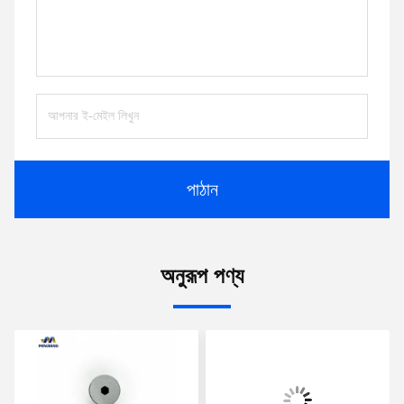
পাঠান
অনুরূপ পণ্য