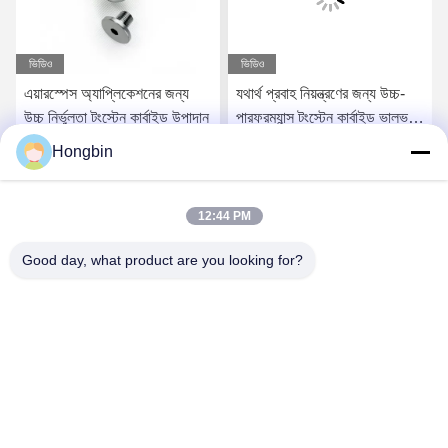
ভিডিও
ভিডিও
এয়ারস্পেস অ্যাপ্লিকেশনের জন্য
যথার্থ প্রবাহ নিয়ন্ত্রণের জন্য উচ্চ-
উচ্চ নির্ভুলতা টংস্টেন কার্বাইড উপাদান
পারফরম্যান্স টংস্টেন কার্বাইড ভালভ
উপাদান
Hongbin
সেরা মূল্য পান
সেরা মূল্য পান
12:44 PM
Good day, what product are you looking for?
Chengdu Minjiang Precision Cutting Tool Co.,
Ltd.
mkt@cdmjdj.cn
86-028-82631290