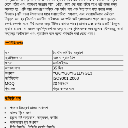
থেকে গঠিত এবং প্রায়শই সরঞ্জাম কাটা, খোঁচা, ডাই এবং যন্ত্রপাতির অংশ পরিধানের জন্য
ব্যবহৃত হয়।এটি তার অসাধারণ শক্তি এবং ঘর্ষণ, ক্ষয় এবং উচ্চ তাপ সহ্য করার জন্য
বিখ্যাত।এটি গয়না উৎপাদনের সাথে স্বয়ংচালিত, মহাকাশ, এবং বায়োমেডিকাল সেক্টরেও
নিযুক্ত করা হয়।টংস্টেন কার্বাইড পরিধানের অংশগুলি অবিশ্বাস্যভাবে শক্ত এবং ন্যূনতম
রক্ষণাবেক্ষণের সাথে দীর্ঘ সময়ের জন্য টিকিয়ে রাখতে পারে।আকার এবং ফর্মের একটি বিস্তৃত
অ্যারে রয়েছে, যা অনেক অ্যাপ্লিকেশনের জন্য তাদের সুবিধাজনক করে তুলেছে।উপরন্তু, তারা
অত্যন্ত অর্থনৈতিক এবং প্রয়োজন হলে দ্রুত পরিবর্তন করা যেতে পারে।
স্পেসিফিকেশন
নাম
টংস্টেন কার্বাইড যন্ত্রাংশ
অ্যাপ্লিকেশন
তেল ও গ্যাস শিল্প
মাত্রা
কাস্টমাইজড
অগ্রজ সময়
35 দিন
উপাদান
YG6/YG8/YG11/YG13
সার্টিফিকেট
ISO9001:2008
MOQ
20 পিসিএস
প্যাকেজ
শক্ত কাগজ বাক্স
সংশ্লিষ্ট পণ্য
প্রবাহ নিয়ন্ত্রণ ভালভ সমাবেশ
ভালভ ট্রিম অংশ
ড্রিল বিট অগ্রভাগ, সন্নিবেশ, কাটার
ডাউনহোল টুল উপাদান
টিসি বিয়ারিং, পিডিসি থ্রাস্ট বিয়ারিং