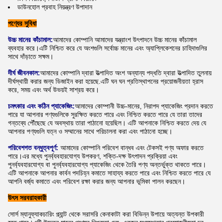
ডাউনহোল প্রবাহ নিয়ন্ত্রণ উপাদান
পণ্যের সুবিধা
উচ্চ মানের কাঁচামাল:
আমাদের কোম্পানি আমাদের যন্ত্রাংশ উৎপাদনে উচ্চ মানের কাঁচামাল
ব্যবহার করে।এটি নিশ্চিত করে যে অংশগুলি সর্বোচ্চ মানের এবং অ্যাপ্লিকেশনের চাহিদাগুলির
সাথে দাঁড়াতে সক্ষম।
দীর্ঘ জীবনকাল:
আমাদের কোম্পানি দ্বারা উত্পাদিত অংশ অন্যান্য পদ্ধতি দ্বারা উত্পাদিত তুলনায়
দীর্ঘস্থায়ী করার জন্য ডিজাইন করা হয়েছে.এটি ঘন ঘন প্রতিস্থাপনের প্রয়োজনীয়তা হ্রাস
করে, সময় এবং অর্থ উভয়ই সাশ্রয় করে।
চমৎকার এবং কঠিন প্যাকেজিং:
আমাদের কোম্পানী উচ্চ-মানের, নিরাপদ প্যাকেজিং প্রদান করতে
পারে যা আপনার পণ্যগুলিকে সুরক্ষিত করতে পারে এবং নিশ্চিত করতে পারে যে তারা তাদের
গন্তব্যে পৌঁছেছে যে অবস্থায় তারা পাঠানো হয়েছিল। এটি আপনাকে নিশ্চিত করতে দেয় যে
আপনার পণ্যগুলি যত্ন ও সম্মানের সাথে পরিচালনা করা এবং পাঠানো হচ্ছে।
পরিবেশগত বন্ধুত্বপূর্ণ:
আমাদের কোম্পানি পরিবেশ বান্ধব এবং টেকসই পণ্য অফার করতে
পারে।এর মধ্যে পুনর্ব্যবহারযোগ্য উপকরণ, শক্তি-দক্ষ উৎপাদন প্রক্রিয়া এবং
পুনর্ব্যবহারযোগ্য বা পুনর্ব্যবহারযোগ্য প্যাকেজিং থেকে তৈরি পণ্য অন্তর্ভুক্ত থাকতে পারে।
এটি আপনাকে আপনার কার্বন পদচিহ্ন কমাতে সাহায্য করতে পারে এবং নিশ্চিত করতে পারে যে
আপনি বর্জ্য কমাতে এবং পরিবেশ রক্ষা করার জন্য আপনার ভূমিকা পালন করছেন।
উৎস সরবরাহকারী
সোর্স ম্যানুফ্যাকচারিং প্ল্যান্ট থেকে সরাসরি কেনাকাটা করা বিভিন্ন উপায়ে অত্যন্ত উপকারী