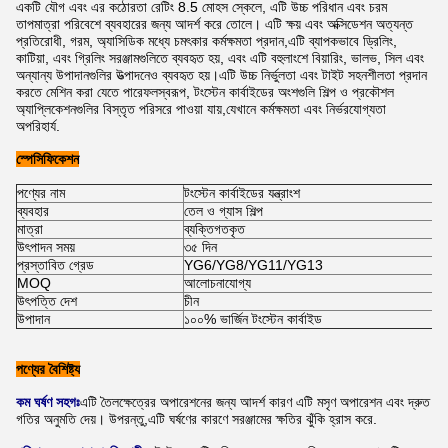
একটি যৌগ এবং এর কঠোরতা রেটিং 8.5 মোহস স্কেলে, এটি উচ্চ পরিধান এবং চরম
তাপমাত্রা পরিবেশে ব্যবহারের জন্য আদর্শ করে তোলে। এটি ক্ষয় এবং অক্সিডেশন অত্যন্ত
প্রতিরোধী, গরম, অ্যাসিডিক মধ্যে চমৎকার কর্মক্ষমতা প্রদান,এটি ব্যাপকভাবে ড্রিলিং,
কাটিয়া, এবং গ্রিলিং সরঞ্জামগুলিতে ব্যবহৃত হয়, এবং এটি বহুলাংশে বিয়ারিং, ভালভ, সিল এবং
অন্যান্য উপাদানগুলির উত্পাদনেও ব্যবহৃত হয়।এটি উচ্চ নির্ভুলতা এবং টাইট সহনশীলতা প্রদান
করতে মেশিন করা যেতে পারেফলস্বরূপ, টংস্টেন কার্বাইডের অংশগুলি শিল্প ও প্রকৌশল
অ্যাপ্লিকেশনগুলির বিস্তৃত পরিসরে পাওয়া যায়,যেখানে কর্মক্ষমতা এবং নির্ভরযোগ্যতা
অপরিহার্য.
স্পেসিফিকেশন
পণ্যের নাম
টংস্টেন কার্বাইডের যন্ত্রাংশ
ব্যবহার
তেল ও গ্যাস শিল্প
মাত্রা
ব্যক্তিগতকৃত
উৎপাদন সময়
৩৫ দিন
প্রস্তাবিত গ্রেড
YG6/YG8/YG11/YG13
MOQ
আলোচনাযোগ্য
উৎপত্তি দেশ
চীন
উপাদান
১০০% ভার্জিন টংস্টেন কার্বাইড
পণ্যের বৈশিষ্ট্য
কম ঘর্ষণ সহগঃ
এটি তৈলক্ষেত্রের অপারেশনের জন্য আদর্শ কারণ এটি মসৃণ অপারেশন এবং দ্রুত
গতির অনুমতি দেয়। উপরন্তু,এটি ঘর্ষণের কারণে সরঞ্জামের ক্ষতির ঝুঁকি হ্রাস করে.