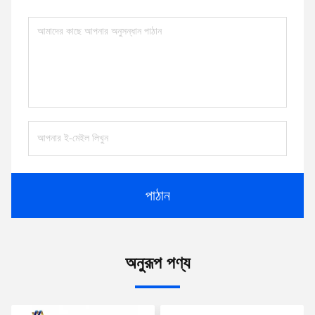
পাঠান
অনুরূপ পণ্য