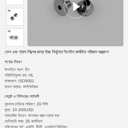
তেল এবং গ্যাস শিল্পের জন্য উচ্চ নির্ভুলতা টংস্টেন কার্বাইড পরিধান যন্ত্রাংশ
পণ্যের বিবরণ
উৎপত্তি স্থল: চীন
পরিচিতিমুলক নাম: HL
সাক্ষ্যদান: ISO9001
মডেল নম্বার: কাস্টমাইজড
পেমেন্ট ও শিপিংয়ের শর্তাবলী
ন্যূনতম চাহিদার পরিমাণ: 20 পিসি
মূল্য: 10-200USD
প্যাকেজিং বিবরণ: কাগজের বাক্সে প্যাক করা
ডেলিভারি সময়: 35 কার্যদিবস
পরিশোধের শর্ত: এল/সি, টি/টি, ওয়েস্টার্ন ইউনিয়ন