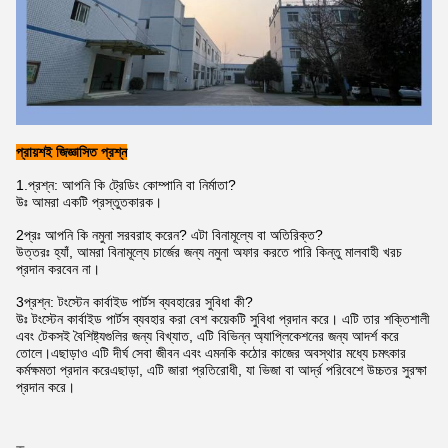
প্রায়শই জিজ্ঞাসিত প্রশ্ন
1.
প্রশ্ন: আপনি কি ট্রেডিং কোম্পানি বা নির্মাতা?
উঃ আমরা একটি প্রস্তুতকারক।
2প্রঃ আপনি কি নমুনা সরবরাহ করেন? এটা বিনামূল্যে বা অতিরিক্ত?
উত্তরঃ হ্যাঁ, আমরা বিনামূল্যে চার্জের জন্য নমুনা অফার করতে পারি কিন্তু মালবাহী খরচ
প্রদান করবেন না।
3প্রশ্ন: টংস্টেন কার্বাইড পার্টস ব্যবহারের সুবিধা কী?
উঃ টংস্টেন কার্বাইড পার্টস ব্যবহার করা বেশ কয়েকটি সুবিধা প্রদান করে। এটি তার শক্তিশালী
এবং টেকসই বৈশিষ্ট্যগুলির জন্য বিখ্যাত, এটি বিভিন্ন অ্যাপ্লিকেশনের জন্য আদর্শ করে
তোলে।এছাড়াও এটি দীর্ঘ সেবা জীবন এবং এমনকি কঠোর কাজের অবস্থার মধ্যে চমৎকার
কর্মক্ষমতা প্রদান করেএছাড়া, এটি জারা প্রতিরোধী, যা ভিজা বা আর্দ্র পরিবেশে উচ্চতর সুরক্ষা
প্রদান করে।