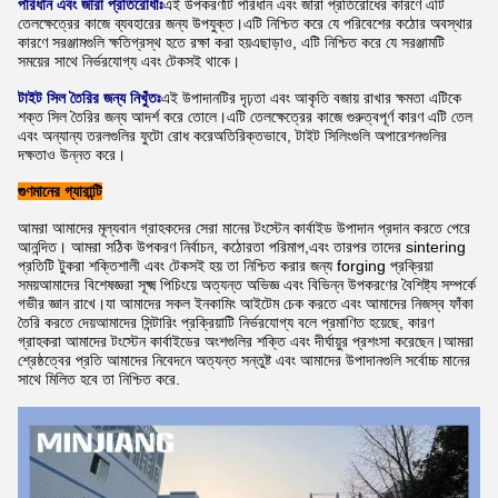
পরিধান এবং জারা প্রতিরোধীঃ
এই উপকরণটি পরিধান এবং জারা প্রতিরোধের কারণে এটি
তেলক্ষেত্রের কাজে ব্যবহারের জন্য উপযুক্ত।এটি নিশ্চিত করে যে পরিবেশের কঠোর অবস্থার
কারণে সরঞ্জামগুলি ক্ষতিগ্রস্থ হতে রক্ষা করা হয়এছাড়াও, এটি নিশ্চিত করে যে সরঞ্জামটি
সময়ের সাথে নির্ভরযোগ্য এবং টেকসই থাকে।
টাইট সিল তৈরির জন্য নিখুঁতঃ
এই উপাদানটির দৃঢ়তা এবং আকৃতি বজায় রাখার ক্ষমতা এটিকে
শক্ত সিল তৈরির জন্য আদর্শ করে তোলে।এটি তেলক্ষেত্রের কাজে গুরুত্বপূর্ণ কারণ এটি তেল
এবং অন্যান্য তরলগুলির ফুটো রোধ করেঅতিরিক্তভাবে, টাইট সিলিংগুলি অপারেশনগুলির
দক্ষতাও উন্নত করে।
গুণমানের গ্যারান্টি
আমরা আমাদের মূল্যবান গ্রাহকদের সেরা মানের টংস্টেন কার্বাইড উপাদান প্রদান করতে পেরে
আনন্দিত। আমরা সঠিক উপকরণ নির্বাচন, কঠোরতা পরিমাপ,এবং তারপর তাদের sintering
প্রতিটি টুকরা শক্তিশালী এবং টেকসই হয় তা নিশ্চিত করার জন্য forging প্রক্রিয়া
সময়আমাদের বিশেষজ্ঞরা সূক্ষ্ম পিচিংয়ে অত্যন্ত অভিজ্ঞ এবং বিভিন্ন উপকরণের বৈশিষ্ট্য সম্পর্কে
গভীর জ্ঞান রাখে।যা আমাদের সকল ইনকামিং আইটেম চেক করতে এবং আমাদের নিজস্ব ফাঁকা
তৈরি করতে দেয়আমাদের সিন্টারিং প্রক্রিয়াটি নির্ভরযোগ্য বলে প্রমাণিত হয়েছে, কারণ
গ্রাহকরা আমাদের টংস্টেন কার্বাইডের অংশগুলির শক্তি এবং দীর্ঘায়ুর প্রশংসা করেছেন।আমরা
শ্রেষ্ঠত্বের প্রতি আমাদের নিবেদনে অত্যন্ত সন্তুষ্ট এবং আমাদের উপাদানগুলি সর্বোচ্চ মানের
সাথে মিলিত হবে তা নিশ্চিত করে.