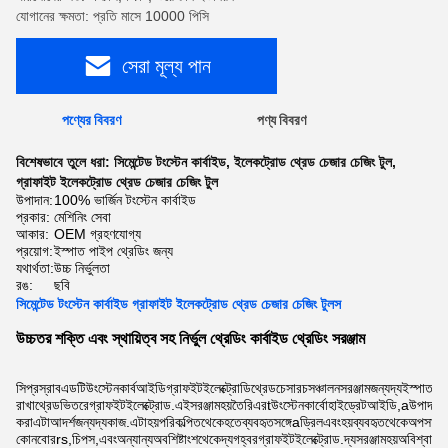
যোগানের ক্ষমতা: প্রতি মাসে 10000 পিসি
সেরা মূল্য পান
পণ্যের বিবরণ
পণ্য বিবরণ
বিশেষভাবে তুলে ধরা:
সিমেন্টেড টংস্টেন কার্বাইড
,
ইলেকট্রোড থ্রেড চেজার চেজিং টুল
,
গ্রাফাইট ইলেকট্রোড থ্রেড চেজার চেজিং টুল
উপাদান:
100% ভার্জিন টংস্টেন কার্বাইড
প্রকার:
মেশিনিং সেবা
আকার:
OEM গ্রহণযোগ্য
প্রয়োগ:
ইস্পাত পাইপ থ্রেডিং জন্য
যথার্থতা:
উচ্চ নির্ভুলতা
রঙ:
ছবি
সিমেন্টেড টংস্টেন কার্বাইড গ্রাফাইট ইলেকট্রোড থ্রেড চেজার চেজিং টুলস
উচ্চতর শক্তি এবং স্থায়িত্ব সহ নির্ভুল থ্রেডিং কার্বাইড থ্রেডিং সরঞ্জাম
সি
প্রস্রাব
এড
টি
উং
স্টেন
কার্ব
আইডি
গ্রাফ
ইট
ইলেক্ট্রো
ডি
থ্রেড
চেসার
চ
সঞ্চালন
সরঞ্জাম
জন্য
দ্য
ইস্পাত
হয়
রাখা
থ্রেড
ভিতরে
গ্রাফ
ইট
ইলেক্ট্রোড
.
এই
সরঞ্জাম
হয়
তৈরি
এর
t
উং
স্টেন
কার্বোহাইড্রেট
আইডি
,
a
উপাদান
প
করা
এটা
আদর্শ
জন্য
দ্য
কাজ
.
এটা
হয়
পরিকল্পিত
থেকে
হতে
ব্যবহৃত
সঙ্গে
a
ড্রিল
এবং
হয়
ব্যবহৃত
থেকে
অপসারণ
কোন
বোর
rs
,
চিপস
,
এবং
অন্যান্য
অবশিষ্টাংশ
থেকে
দ্য
গহ্বর
গ্রাফ
ইট
ইলেক্ট্রোড
.
দ্য
সরঞ্জাম
হয়
অবিশ্বাস্য