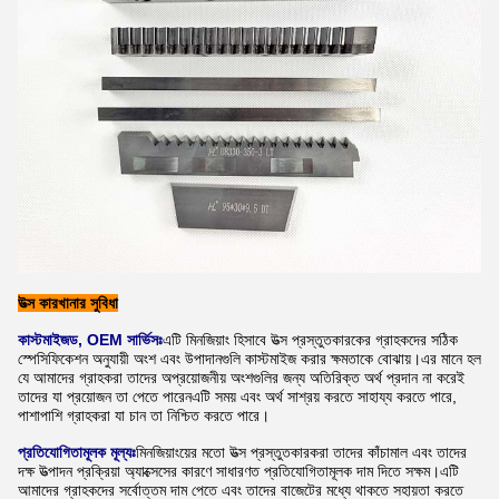
উত্স কারখানার সুবিধা
কাস্টমাইজড, OEM সার্ভিসঃ
এটি মিনজিয়াং হিসাবে উত্স প্রস্তুতকারকের গ্রাহকদের সঠিক
স্পেসিফিকেশন অনুযায়ী অংশ এবং উপাদানগুলি কাস্টমাইজ করার ক্ষমতাকে বোঝায়।এর মানে হল
যে আমাদের গ্রাহকরা তাদের অপ্রয়োজনীয় অংশগুলির জন্য অতিরিক্ত অর্থ প্রদান না করেই
তাদের যা প্রয়োজন তা পেতে পারেনএটি সময় এবং অর্থ সাশ্রয় করতে সাহায্য করতে পারে,
পাশাপাশি গ্রাহকরা যা চান তা নিশ্চিত করতে পারে।
প্রতিযোগিতামূলক মূল্যঃ
মিনজিয়াংয়ের মতো উত্স প্রস্তুতকারকরা তাদের কাঁচামাল এবং তাদের
দক্ষ উত্পাদন প্রক্রিয়া অ্যাক্সেসের কারণে সাধারণত প্রতিযোগিতামূলক দাম দিতে সক্ষম।এটি
আমাদের গ্রাহকদের সর্বোত্তম দাম পেতে এবং তাদের বাজেটের মধ্যে থাকতে সহায়তা করতে