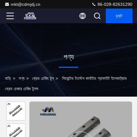
mkt@cdmjdj.cn
86-028-82631290
চ্যাট
পণ্য
বাড়ি
>
পণ্য
>
থ্রেড চেজিং টুল
>
সিমেন্টেড টংস্টেন কার্বাইড গ্রাফাইট ইলেকট্রোড
থ্রেড চেজার চেজিং টুলস