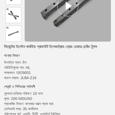
সিমেন্টেড টংস্টেন কার্বাইড গ্রাফাইট ইলেকট্রোড থ্রেড চেজার চেজিং টুলস
পণ্যের বিবরণ
উৎপত্তি স্থল: চীন
পরিচিতিমুলক নাম: HL
সাক্ষ্যদান: ISO9001
মডেল নম্বার: JLB4-Z16
পেমেন্ট ও শিপিংয়ের শর্তাবলী
ন্যূনতম চাহিদার পরিমাণ: 10 খানা
মূল্য: 200-500USD
প্যাকেজিং বিবরণ: কাগজের বাক্সে প্যাক করা
ডেলিভারি সময়: 35 কার্যদিবস
পরিশোধের শর্ত: এল/সি, টি/টি, ওয়েস্টার্ন ইউনিয়ন