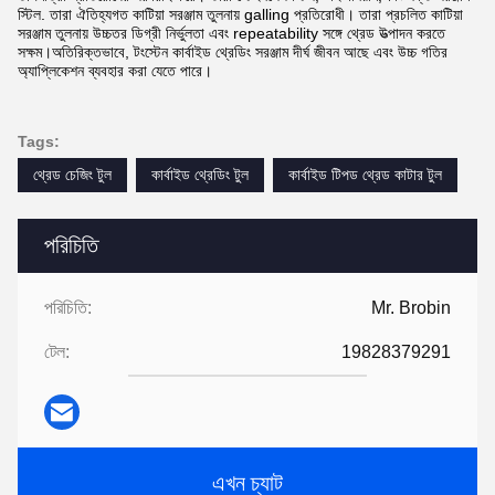
স্টিল. তারা ঐতিহ্যগত কাটিয়া সরঞ্জাম তুলনায় galling প্রতিরোধী। তারা প্রচলিত কাটিয়া
সরঞ্জাম তুলনায় উচ্চতর ডিগ্রী নির্ভুলতা এবং repeatability সঙ্গে থ্রেড উত্পাদন করতে
সক্ষম।অতিরিক্তভাবে, টংস্টেন কার্বাইড থ্রেডিং সরঞ্জাম দীর্ঘ জীবন আছে এবং উচ্চ গতির
অ্যাপ্লিকেশন ব্যবহার করা যেতে পারে।
Tags:
থ্রেড চেজিং টুল
কার্বাইড থ্রেডিং টুল
কার্বাইড টিপড থ্রেড কাটার টুল
পরিচিতি
পরিচিতি:
Mr. Brobin
টেল:
19828379291
এখন চ্যাট