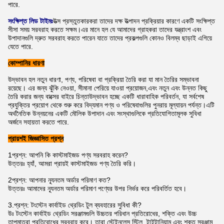
পারে.
সংক্ষিপ্ত লিড টাইমঃ
উত্স প্রস্তুতকারকরা তাদের দক্ষ উত্পাদন প্রক্রিয়ার কারণে একটি সংক্ষিপ্ত
সীসা সময় সরবরাহ করতে সক্ষম।এর মানে হল যে আমাদের গ্রাহকরা তাদের যন্ত্রাংশ এবং
উপাদানগুলি দ্রুত সরবরাহ করতে পারেন যাতে তাদের প্রকল্পগুলি কোনও বিলম্ব ছাড়াই এগিয়ে
যেতে পারে.
কোম্পানির ধারণা
উদ্ভাবন হল নতুন ধারণা, পণ্য, পরিষেবা বা প্রক্রিয়া তৈরি করা যা মান তৈরির সম্ভাবনা
রয়েছে। এর জন্য ঝুঁকি নেওয়া, সীমানা পেরিয়ে যাওয়া প্রয়োজন,এবং নতুন এবং উন্নত কিছু
তৈরি করার জন্য বাক্সের বাইরে চিন্তাউদ্ভাবন হচ্ছে একটি ধারাবাহিক পরিবর্তন, যা সর্বশেষ
প্রযুক্তির প্রয়োগ থেকে শুরু করে বিদ্যমান পণ্য ও পরিষেবাগুলির পুনরায় মূল্যায়ন পর্যন্ত।এটি
অর্থনৈতিক উন্নয়নের একটি মৌলিক উপাদান এবং সংস্থাগুলিকে প্রতিযোগিতামূলক সুবিধা
অর্জনে সহায়তা করতে পারে.
প্রায়শই জিজ্ঞাসিত প্রশ্ন
1প্রশ্ন: আপনি কি কাস্টমাইজড পণ্য সরবরাহ করেন?
উত্তরঃ হ্যাঁ, আমরা প্রায়ই কাস্টমাইজড পণ্য তৈরি করি।
2প্রশ্ন: আপনার ন্যূনতম অর্ডার পরিমাণ কত?
উত্তরঃ আমাদের ন্যূনতম অর্ডার পরিমাণ পণ্যের উপর নির্ভর করে পরিবর্তিত হবে।
3.
প্রশ্ন: টংস্টেন কার্বাইড থ্রেডিং টুল ব্যবহারের সুবিধা কী?
উঃ টংস্টেন কার্বাইড থ্রেডিং সরঞ্জামগুলি উচ্চতর পরিধান প্রতিরোধের, শক্তি এবং উচ্চ
তাপমাত্রা প্রতিরোধের সরবরাহ করে। তারা স্টেইনলেস স্টিল, টাইটানিয়াম,এবং শক্ত সরঞ্জাম