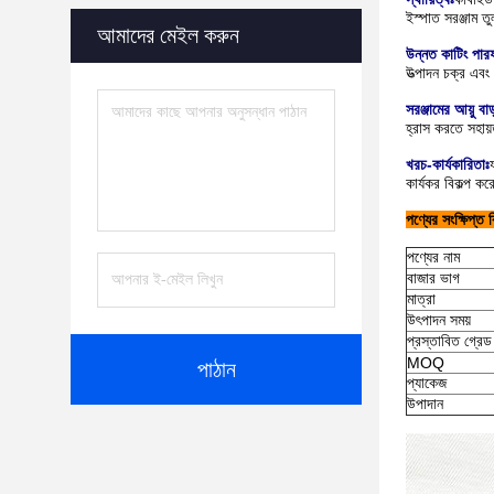
ইস্পাত সরঞ্জাম ত
আমাদের মেইল করুন
উন্নত কাটিং পারফর
উত্পাদন চক্র এবং 
সরঞ্জামের আয়ু বা
হ্রাস করতে সহায
খরচ-কার্যকারিতাঃ
কার্যকর বিকল্প ক
পণ্যের সংক্ষিপ্ত 
পণ্যের নাম
বাজার ভাগ
মাত্রা
উৎপাদন সময়
প্রস্তাবিত গ্রেড
MOQ
পাঠান
প্যাকেজ
উপাদান