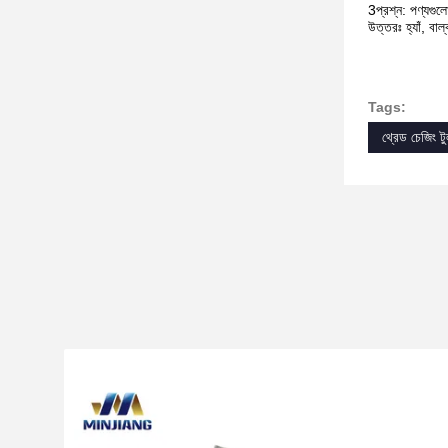
3প্রশ্ন: পণ্যগুল
উত্তরঃ হ্যাঁ, বা
Tags:
থ্রেড চেজিং ট