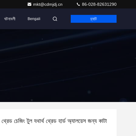
mkt@cdmjdj.cn
86-028-82631290
ঘটনাবলী
চ্যাট
Bengali
 থ্রেড চেজিং টুল যথার্থ থ্রেড হার্ড অ্যালয়েস জন্য কাটা