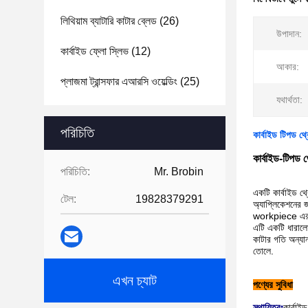
লিথিয়াম ব্যাটারি কাটার ব্লেড
(26)
উপাদান:
কার্বাইড ফ্লো স্লিভ
(12)
আকার:
প্লাজমা ট্রান্সফার এআরসি ওয়েল্ডিং
(25)
যথার্থতা:
পরিচিতি
কার্বাইড টিপড থ্র
কার্বাইড-টিপড থ্
পরিচিতি:
Mr. Brobin
একটি কার্বাইড থ্
টেল:
19828379291
অ্যাপ্লিকেশনের জ
workpiece এর অভ
এটি একটি ধারালো 
কাটার গতি অন্যান
তোলে.
এখন চ্যাট
পণ্যের সুবিধা
স্থায়িত্বঃ
কার্বাই