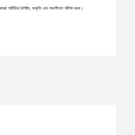
য আমরা শারীরিক বৈশিষ্ট্য, আকৃতি এবং সহনশীলতা পরীক্ষা করব।