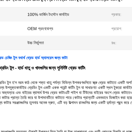
100% ভার্জিন টংস্টেন কার্বাইড
প্রকার:
OEM গ্রহণযোগ্য
প্রয়োগ:
উচ্চ নির্ভুলতা
রঙ:
েড চেজিং টুল যথার্থ থ্রেড হার্ড অ্যালয়েস জন্য কাটা
রেডিং টুল - হার্ড ধাতু ও খাদগুলির জন্য সুনির্দিষ্ট থ্রেড কাটিং
রেডিং টুল হ'ল নরম কাঠ থেকে শক্ত ধাতু পর্যন্ত বিভিন্ন উপকরণগুলিতে স্ক্রু থ্রেড কাটাতে একটি অপরি
ন্য উপযুক্তকার্বাইড থ্রেডিং টুল একটি একক পয়েন্ট কাটিং টুল যা সাধারণত একটি স্থল টুকরো কার্বাইড
্যন্তর এবং বাইরের ব্যাসার্ধ উপর থ্রেড কাটাএটি পাইপ বা টিউবের বাইরের অংশে থ্রেড কাটাতেও ব
কাটার প্রান্ত তৈরি করে যা উপাদানটিতে কাটাতে পারে।কাটার প্রান্তটি এমনভাবে ডিজাইন করা হয়েছে
্য কাটার সরঞ্জামগুলির তুলনায় অনেক দ্রুত, এটি বড় উত্পাদন রানগুলির জন্য একটি দুর্দান্ত পছন্দ ক
ড সরঞ্জামগুলি অত্যন্ত টেকসই উপকরণ দিয়ে তৈরি যা উচ্চ তাপমাত্রা এবং ভারী লোডকে বিকৃতি বা ভা