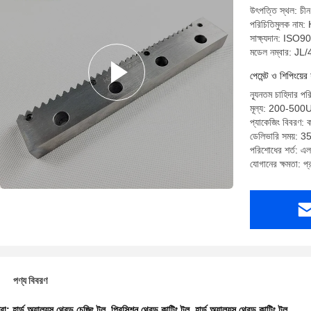
উৎপত্তি স্থল: চীন
পরিচিতিমুলক নাম:
সাক্ষ্যদান: ISO9
মডেল নম্বার: J
পেমেন্ট ও শিপিংয়ের 
ন্যূনতম চাহিদার পর
মূল্য: 200-50
প্যাকেজিং বিবরণ: ক
ডেলিভারি সময়: 35 
পরিশোধের শর্ত: এল/স
যোগানের ক্ষমতা: 
পণ্য বিবরণ
ধরা:
হার্ড অ্যালয়স থ্রেড চেজিং টুল
,
প্রিসিশন থ্রেড কাটিং টুল
,
হার্ড অ্যালয়স থ্রেড কাটিং টুল