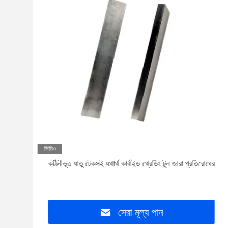
ভিডিও
কঠিনীভূত ধাতু টেকসই যথার্থ কার্বাইড থ্রেডিং টুল জারা প্রতিরোধের
সেরা মূল্য পান