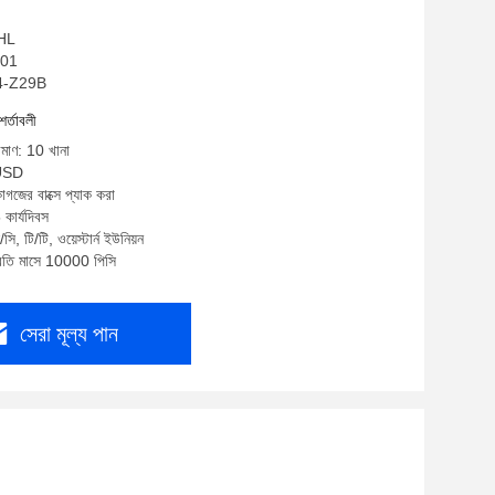
 HL
001
L/4-Z29B
শর্তাবলী
িমাণ: 10 খানা
0USD
াগজের বাক্সে প্যাক করা
কার্যদিবস
ি, টি/টি, ওয়েস্টার্ন ইউনিয়ন
প্রতি মাসে 10000 পিসি
সেরা মূল্য পান