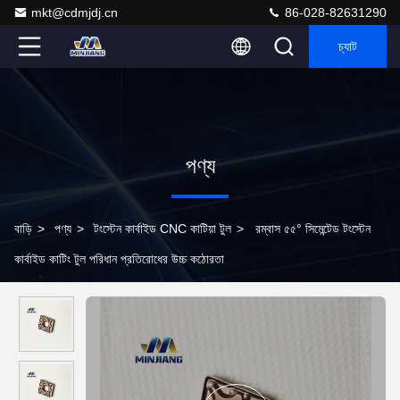
mkt@cdmjdj.cn
86-028-82631290
চ্যাট
পণ্য
বাড়ি
>
পণ্য
>
টংস্টেন কার্বাইড CNC কাটিয়া টুল
>
রম্বাস ৫৫° সিমেন্টেড টংস্টেন
কার্বাইড কাটিং টুল পরিধান প্রতিরোধের উচ্চ কঠোরতা