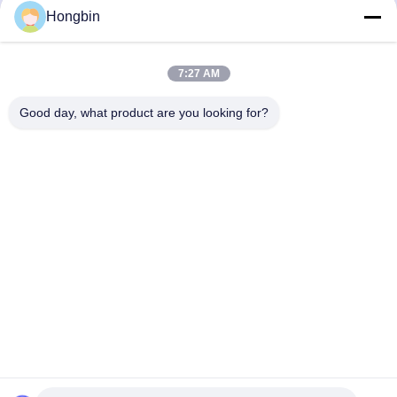
সহ
স্টিলের সেমি ফিনিশিং জন্য
Hongbin
সেরা মূল্য পান
সেরা মূল্য পান
7:27 AM
Good day, what product are you looking for?
Chengdu Minjiang Precision Cutting Tool Co.,
Ltd.
mkt@cdmjdj.cn
86-028-82631290
219 জিনফু আরডি, ওয়েনজিয়াং জেলা, চেংদু, সিচুয়ান, চীন
চীন ভালো মানের টংস্টেন কার্বাইড যন্ত্রাংশ সরবরাহকারী। কপিরাইট © 2023-2026
Chengdu Minjiang Precision Cutting Tool Co., Ltd. সমস্ত