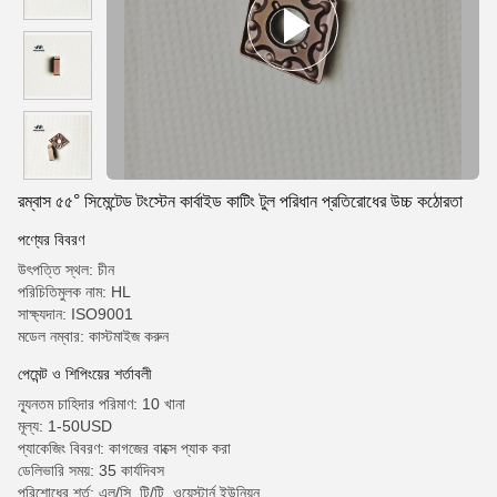
রম্বাস ৫৫° সিমেন্টেড টংস্টেন কার্বাইড কাটিং টুল পরিধান প্রতিরোধের উচ্চ কঠোরতা
পণ্যের বিবরণ
উৎপত্তি স্থল: চীন
পরিচিতিমুলক নাম: HL
সাক্ষ্যদান: ISO9001
মডেল নম্বার: কাস্টমাইজ করুন
পেমেন্ট ও শিপিংয়ের শর্তাবলী
ন্যূনতম চাহিদার পরিমাণ: 10 খানা
মূল্য: 1-50USD
প্যাকেজিং বিবরণ: কাগজের বাক্সে প্যাক করা
ডেলিভারি সময়: 35 কার্যদিবস
পরিশোধের শর্ত: এল/সি, টি/টি, ওয়েস্টার্ন ইউনিয়ন