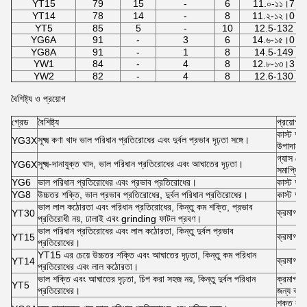
YT15
79
15
-
6
11.০-১১।7
YT14
78
14
-
8
11.২-১২।0
YT5
85
5
-
10
12.5-132
YG6A
91
-
3
6
14.৬-১৫।0
YG8A
91
-
1
8
14.5-149
YW1
84
-
4
8
12.৮-১৩।3
YW2
82
-
4
8
12.6-130
বৈশিষ্ট্য ও প্রয়োগ
গ্রেড
বৈশিষ্ট্য
প্রয়োগ
কাস্ট আয়
সূক্ষ্ম কণা খাদ ভাল পরিধান প্রতিরোধের এবং দুর্বল প্রভাব দৃঢ়তা সঙ্গে।
YG3X
উপাদানগু
গ্যাস লো
সূক্ষ্ম-দানাযুক্ত খাদ, ভাল পরিধান প্রতিরোধের এবং আঘাতের দৃঢ়তা।
YG6X
সমাপ্তি 
YG6
ভাল পরিধান প্রতিরোধের এবং প্রভাব প্রতিরোধের।
কাস্ট আয
YG8
উচ্চতর শক্তি, ভাল প্রভাব প্রতিরোধের, দুর্বল পরিধান প্রতিরোধের।
কাস্ট আয়
ভাল লাল কঠোরতা এবং পরিধান প্রতিরোধের, কিন্তু কম শক্তি, প্রভাব
ক্রমাগত 
YT30
প্রতিরোধী নয়, ঢালাই এবং grinding ফাটল প্রবণ।
ভাল পরিধান প্রতিরোধের এবং লাল কঠোরতা, কিন্তু দুর্বল প্রভাব
ক্রমাগত 
YT15
প্রতিরোধের।
YT15 এর চেয়ে উচ্চতর শক্তি এবং আঘাতের দৃঢ়তা, কিন্তু কম পরিধান
ক্রমাগত 
YT14
প্রতিরোধের এবং লাল কঠোরতা।
ভাল শক্তি এবং আঘাতের দৃঢ়তা, চিপ করা সহজ নয়, কিন্তু দুর্বল পরিধান
ক্রমাগত ক
YT5
প্রতিরোধের।
জন্য ব্য
শক্ত কাস্