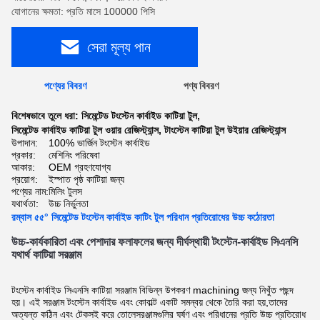
যোগানের ক্ষমতা: প্রতি মাসে 100000 পিসি
সেরা মূল্য পান
পণ্যের বিবরণ
পণ্য বিবরণ
বিশেষভাবে তুলে ধরা:
সিমেন্টেড টংস্টেন কার্বাইড কাটিয়া টুল
,
সিমেন্টেড কার্বাইড কাটিয়া টুল ওয়ার রেজিস্ট্যান্স
,
টাংস্টেন কাটিয়া টুল উইয়ার রেজিস্ট্যান্স
উপাদান:
100% ভার্জিন টংস্টেন কার্বাইড
প্রকার:
মেশিনিং পরিষেবা
আকার:
OEM গ্রহণযোগ্য
প্রয়োগ:
ইস্পাত পৃষ্ঠ কাটিয়া জন্য
পণ্যের নাম:
মিলিং টুলস
যথার্থতা:
উচ্চ নির্ভুলতা
রম্বাস ৫৫° সিমেন্টেড টংস্টেন কার্বাইড কাটিং টুল পরিধান প্রতিরোধের উচ্চ কঠোরতা
উচ্চ-কার্যকারিতা এবং পেশাদার ফলাফলের জন্য দীর্ঘস্থায়ী টংস্টেন-কার্বাইড সিএনসি 
যথার্থ কাটিয়া সরঞ্জাম
টংস্টেন কার্বাইড সিএনসি কাটিয়া সরঞ্জাম বিভিন্ন উপকরণ machining জন্য নিখুঁত পছন্দ
হয়। এই সরঞ্জাম টংস্টেন কার্বাইড এবং কোবাল্ট একটি সমন্বয় থেকে তৈরি করা হয়,তাদের
অত্যন্ত কঠিন এবং টেকসই করে তোলেসরঞ্জামগুলির ঘর্ষণ এবং পরিধানের প্রতি উচ্চ প্রতিরোধ