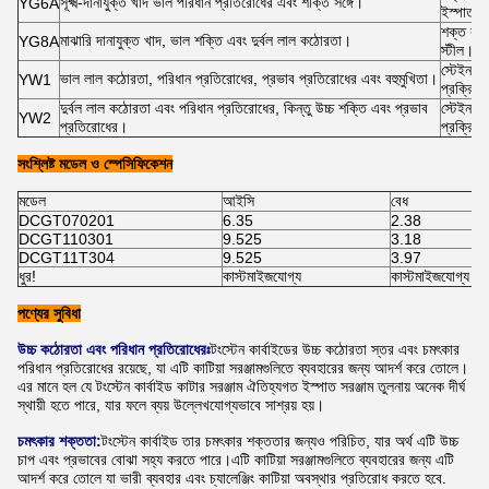
সূক্ষ্ম-দানাযুক্ত খাদ ভাল পরিধান প্রতিরোধের এবং শক্তি সঙ্গে।
YG6A
ইস্পাত এ
শক্ত কাস
মাঝারি দানাযুক্ত খাদ, ভাল শক্তি এবং দুর্বল লাল কঠোরতা।
YG8A
স্টীল।
স্টেইনলেস
ভাল লাল কঠোরতা, পরিধান প্রতিরোধের, প্রভাব প্রতিরোধের এবং বহুমুখিতা।
YW1
প্রক্রিয
দুর্বল লাল কঠোরতা এবং পরিধান প্রতিরোধের, কিন্তু উচ্চ শক্তি এবং প্রভাব
স্টেইনলেস
YW2
প্রতিরোধের।
প্রক্রিয
সংশ্লিষ্ট মডেল ও স্পেসিফিকেশন
মডেল
আইসি
বেধ
DCGT070201
6.35
2.38
DCGT110301
9.525
3.18
DCGT11T304
9.525
3.97
ধুর!
কাস্টমাইজযোগ্য
কাস্টমাইজযোগ্য
পণ্যের সুবিধা
উচ্চ কঠোরতা এবং পরিধান প্রতিরোধেরঃ
টংস্টেন কার্বাইডের উচ্চ কঠোরতা স্তর এবং চমৎকার
পরিধান প্রতিরোধের রয়েছে, যা এটি কাটিয়া সরঞ্জামগুলিতে ব্যবহারের জন্য আদর্শ করে তোলে।
এর মানে হল যে টংস্টেন কার্বাইড কাটার সরঞ্জাম ঐতিহ্যগত ইস্পাত সরঞ্জাম তুলনায় অনেক দীর্ঘ
স্থায়ী হতে পারে, যার ফলে ব্যয় উল্লেখযোগ্যভাবে সাশ্রয় হয়।
চমৎকার শক্ততা:
টংস্টেন কার্বাইড তার চমৎকার শক্ততার জন্যও পরিচিত, যার অর্থ এটি উচ্চ
চাপ এবং প্রভাবের বোঝা সহ্য করতে পারে।এটি কাটিয়া সরঞ্জামগুলিতে ব্যবহারের জন্য এটি
আদর্শ করে তোলে যা ভারী ব্যবহার এবং চ্যালেঞ্জিং কাটিয়া অবস্থার প্রতিরোধ করতে হবে.