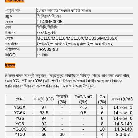
স্পেসিফিকেশন
পণ্যের নাম
টংস্টেন কার্বাইড সিএনসি কাটিয়া সরঞ্জাম
ব্র্যান্ড
মিনজিয়াং/এইচএল
মডেল
TT43R60005
লেপ
পিভিডি/সিভিডি
উপাদান
১০০% কুমারী
গ্রেড
MC115/MC118/MC118X/MC335/MC335X
ওয়ার্কপিস
ইস্পাত/ইস্পাতবিহীন ইস্পাত/অ্যালগ ইস্পাত/কাস্ট লোহা
এইচআরএ
HRA 89-93
MOQ
১০ পিসি
উপাদান
বিভিন্ন বাঁধক সামগ্রী অনুসারে, সিমেন্টযুক্ত কার্বাইডকে বিভিন্ন গ্রেডে ভাগ করা যেতে পারে,
যেমন YG, YT এবং YW।এই শ্রেণীর বিভিন্ন কর্মক্ষমতা বৈশিষ্ট্য আছে এবং বিভিন্ন
প্রক্রিয়াকরণ উপকরণ এবং প্রক্রিয়াকরণ অবস্থার জন্য উপযুক্ত.
টিআইসি
TaC/NbC
Co
গ্রেড
ডাব্লুসি ((%)
ঘনত্ব ((t/m3)
((%)
((%)
((%)
YG3X
97
-
<০5
3
14.৯-১৫।3
YG6X
93.5
-
0.5
6
14.৬-১৫।0
YG6
94
-
-
6
14.৬-১৫।0
YG8
92
-
-
8
14.5-149
YG10C
90
-
-
10
14.3-149
YT30
66
30
-
4
9.3-9.7