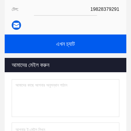
টেল:
19828379291
এখন চ্যাট
আমাদের মেইল করুন