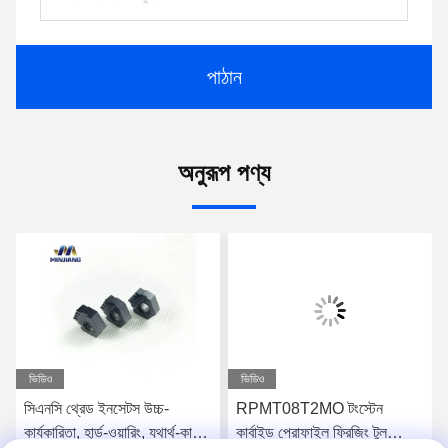
পাঠান
অনুরূপ পণ্য
ভিডিও
ভিডিও
সিএনসি থ্রেড ইনসেটস উচ্চ-
RPMT08T2MO টংস্টেন
কার্যকারিতা, হার্ড-ওয়ারিং, যথার্থ-কাটিয়া
কার্বাইড প্রোফাইল ফ্রিজিং টুল