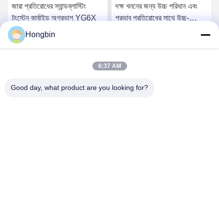
জারা প্রতিরোধের স্যান্ডব্লাস্টিং
দক্ষ খননের জন্য উচ্চ পরিধান এবং
টংস্টেন কার্বাইড অগ্রভাগ YG6X
প্রভাব প্রতিরোধের সাথে উচ্চ-
ঘনত্বের টাংস্টেন কার্বাইড অগ্রভাগ
Hongbin
সেরা মূল্য পান
সেরা মূল্য পান
6:37 AM
Good day, what product are you looking for?
Chengdu Minjiang Precision Cutting Tool Co.,
Ltd.
mkt@cdmjdj.cn
86-028-82631290
219 জিনফু আরডি, ওয়েনজিয়াং জেলা, চেংদু, সিচুয়ান, চীন