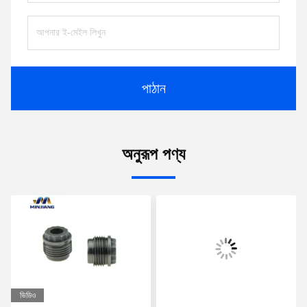
পাঠান
অনুরূপ পণ্য
ভিডিও