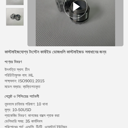
কাস্টমাইজযোগ্য টংস্টেন কার্বাইড ডোজগুলি কাস্টমাইজড সমাধানের জন্য
পণ্যের বিবরণ
উৎপত্তি স্থল: চীন
পরিচিতিমুলক নাম: HL
সাক্ষ্যদান: ISO9001:2015
মডেল নম্বার: ব্যক্তিগতকৃত
পেমেন্ট ও শিপিংয়ের শর্তাবলী
ন্যূনতম চাহিদার পরিমাণ: 10 খানা
মূল্য: 10-50USD
প্যাকেজিং বিবরণ: কাগজের বাক্সে প্যাক করা
ডেলিভারি সময়: 35 কার্যদিবস
পরিশোধের শর্ত: এল/সি, টি/টি, ওয়েস্টার্ন ইউনিয়ন