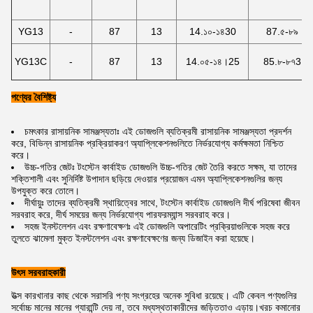
YG13
-
87
13
14.১০-১৪30
87.৫-৮৯
YG13C
-
87
13
14.০৫-১৪।25
85.৮-৮৭3
পণ্যের বৈশিষ্ট্য
চমৎকার রাসায়নিক সামঞ্জস্যতাঃ এই ডোজগুলি ব্যতিক্রমী রাসায়নিক সামঞ্জস্যতা প্রদর্শন
করে, বিভিন্ন রাসায়নিক প্রক্রিয়াকরণ অ্যাপ্লিকেশনগুলিতে নির্ভরযোগ্য কর্মক্ষমতা নিশ্চিত
করে।
উচ্চ-গতির জেটঃ টংস্টেন কার্বাইড ডোজগুলি উচ্চ-গতির জেট তৈরি করতে সক্ষম, যা তাদের
শক্তিশালী এবং সুনির্দিষ্ট উপাদান ছড়িয়ে দেওয়ার প্রয়োজন এমন অ্যাপ্লিকেশনগুলির জন্য
উপযুক্ত করে তোলে।
দীর্ঘায়ুঃ তাদের ব্যতিক্রমী স্থায়িত্বের সাথে, টংস্টেন কার্বাইড ডোজগুলি দীর্ঘ পরিষেবা জীবন
সরবরাহ করে, দীর্ঘ সময়ের জন্য নির্ভরযোগ্য পারফরম্যান্স সরবরাহ করে।
সহজ ইনস্টলেশন এবং রক্ষণাবেক্ষণঃ এই ডোজগুলি অপারেটিং প্রক্রিয়াগুলিকে সহজ করে
তুলতে ঝামেলা মুক্ত ইনস্টলেশন এবং রক্ষণাবেক্ষণের জন্য ডিজাইন করা হয়েছে।
উৎস সরবরাহকারী
উত্স কারখানার কাছ থেকে সরাসরি পণ্য সংগ্রহের অনেক সুবিধা রয়েছে। এটি কেবল পণ্যগুলির
সর্বোচ্চ মানের মানের গ্যারান্টি দেয় না, তবে মধ্যস্থতাকারীদের জড়িততাও এড়ায়।খরচ কমানোর