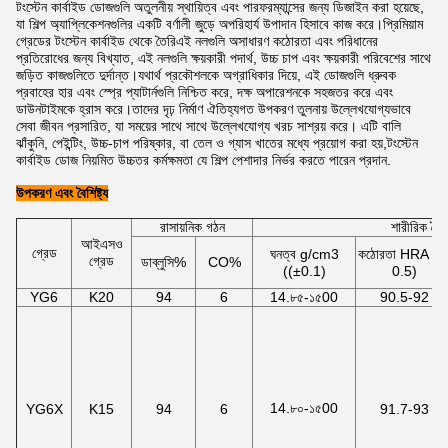
টংস্টেন কার্বাইড ডোজগুলি অতুলনীয় স্থায়িত্ব এবং পারফরম্যান্সের জন্য ডিজাইন করা হয়েছে,
যা শিল্প অ্যাপ্লিকেশনগুলির একটি বর্ণালী জুড়ে অপরিহার্য উপাদান হিসাবে কাজ করে।প্রিমিয়াম
গ্রেডের টংস্টেন কার্বাইড থেকে তৈরিএই নলগুলি অসাধারণ কঠোরতা এবং পরিধানের
প্রতিরোধের জন্য বিখ্যাত, এই নলগুলি ক্ষয়কারী পদার্থ, উচ্চ চাপ এবং ক্ষয়কারী পরিবেশের সাথে
জড়িত কাজগুলিতে দুর্দান্ত।যথার্থ প্রকৌশলকে অগ্রাধিকার দিয়ে, এই ডোজগুলি ধ্রুবক
প্রবাহের হার এবং স্প্রে প্যাটার্নগুলি নিশ্চিত করে, দক্ষ অপারেশনকে সহজতর করে এবং
ডাউনটাইমকে হ্রাস করে।তাদের দৃঢ় নির্মাণ ঐতিহ্যগত উপকরণ তুলনায় উল্লেখযোগ্যভাবে
সেবা জীবন প্রসারিত, যা সময়ের সাথে সাথে উল্লেখযোগ্য খরচ সাশ্রয় করে। এটি বালি
ঝাঁকুনি, পেইন্টিং, উচ্চ-চাপ পরিষ্কার, বা তেল ও গ্যাস খাতের মধ্যে প্রয়োগ করা হয়,টংস্টেন
কার্বাইড ডোজ নিয়মিত উচ্চতর কর্মক্ষমতা যে শিল্প পেশাদার নির্ভর করতে পারেন প্রদান.
উপকরণ এবং বৈশিষ্ট্য
রাসায়নিক গঠন
শারীরিক বৈশিষ
আইএসও
গ্রেড
ঘনত্ব g/cm3
কঠোরতা HRA ((
গ্রেড
ডাব্লুসি%
CO%
((±0.1)
0.5)
YG6
K20
94
6
14.৮৫-১৫00
90.5-92
14.৮০-১৫00
YG6X
K15
94
6
91.7-93