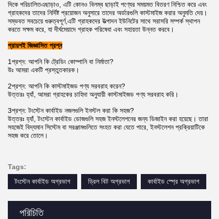
দিকে পরিচালিতএছাড়াও, এটি কোনও বিলম্ব ছাড়াই পণ্যের সময়মত বিতরণ নিশ্চিত করে এবং
গ্রাহকদের তাদের নির্দিষ্ট প্রয়োজন অনুসারে তাদের অর্ডারগুলি কাস্টমাইজ করার অনুমতি দেয়।
সম্ভবত সবচেয়ে গুরুত্বপূর্ণ,এটি গ্রাহকদের উত্পাদন ইউনিটের সাথে সরাসরি সম্পর্ক স্থাপন
করতে সক্ষম করে, যা দীর্ঘমেয়াদে গ্রাহক পরিষেবা এবং সহায়তা উন্নত করবে।
প্রায়শই জিজ্ঞাসিত প্রশ্ন
1প্রশ্ন: আপনি কি ট্রেডিং কোম্পানি বা নির্মাতা?
উঃ আমরা একটি প্রস্তুতকারক।
2প্রশ্ন: আপনি কি কাস্টমাইজড পণ্য সরবরাহ করেন?
উত্তরঃ হ্যাঁ, আমরা গ্রাহকের চাহিদা অনুযায়ী কাস্টমাইজড পণ্য সরবরাহ করি।
3প্রশ্ন: টংস্টেন কার্বাইড নজলগুলি ইনস্টল করা কি সহজ?
উত্তরঃ হ্যাঁ, টংস্টেন কার্বাইড ডোজগুলি সহজ ইনস্টলেশনের জন্য ডিজাইন করা হয়েছে। তারা
সহজেই বিদ্যমান সিস্টেম বা সরঞ্জামগুলিতে সংহত করা যেতে পারে, ইনস্টলেশন প্রক্রিয়াটিকে
সহজ করে তোলে।
Tags:
টংস্টেন কার্বাইড অগ্রভাগ
ড্রিল বিট অগ্রভাগ
কার্বাইড স্প্রে অগ্রভাগ
পরিচিতি