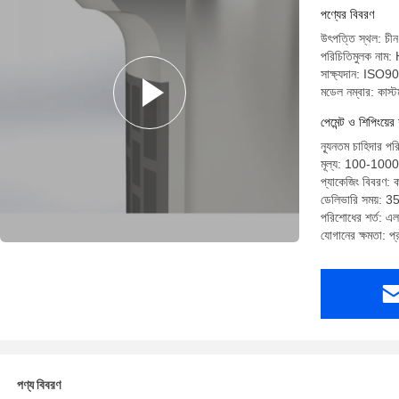
পণ্যের বিবরণ
উৎপত্তি স্থল: চীন
পরিচিতিমুলক নাম:
সাক্ষ্যদান: ISO9
মডেল নম্বার: কাস্
পেমেন্ট ও শিপিংয়ের 
ন্যূনতম চাহিদার পর
মূল্য: 100-10
প্যাকেজিং বিবরণ: ক
ডেলিভারি সময়: 35 
পরিশোধের শর্ত: এল/স
যোগানের ক্ষমতা: 
পণ্য বিবরণ