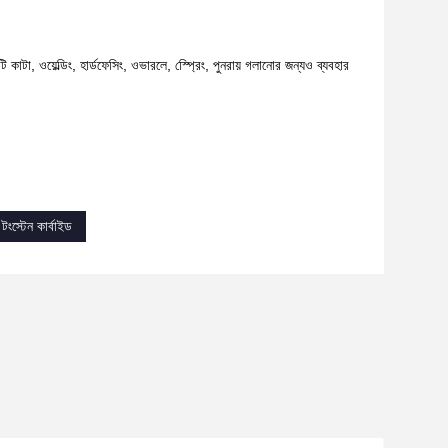
 কাটা, ওয়েল্ডিং, হার্ডফেসিং, ওভারলে, স্প্রেিং, পুনরায় গলানোর জন্যও ব্যবহার
ংস্টেন কার্বাইড