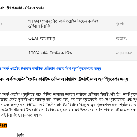
ধরা:
শিল্প প্রয়োগ রেডিয়াল লেয়ার
প্লাজমা স্থানান্তরিত আর্ক ওয়েল্ডিং টংস্টেন কার্বাইড
াম:
প্রকার:
রেডিয়াল বিয়ারিং
OEM গ্রহণযোগ্য
প্রয়োগ:
100% ভার্জিন টংস্টেন কার্বাইড
বন্ধের ধরন:
ড আর্ক ওয়েল্ডিং টংস্টেন কার্বাইড রেডিয়াল লেয়ার শিল্প অ্যাপ্লিকেশনের জন্য
ারড আর্ক ওয়েল্ডিং টংস্টেন কার্বাইড রেডিয়াল বিয়ারিংস ইন্ডাস্ট্রিয়াল অ্যাপ্লিকেশন জন্য
রড আর্ক ওয়েল্ডিং প্রযুক্তির সাথে নির্মিত আমাদের টংস্টেন কার্বাইড রেডিয়াল বিয়ারিংগুলি শিল্প অ্যাপ
বাইডের একটি সুনির্দিষ্ট এবং অভিন্ন জমা নিশ্চিত করে, যার ফলে ব্যতিক্রমী পরিধান প্রতিরোধের এবং স্থ
াইন,এবং কম্প্রেসার, পিটিএ-ঢালাই টংস্টেন কার্বাইড বিয়ারিং বিস্তৃত অ্যাপ্লিকেশনগুলিতে শ্রেষ্ঠত্ব দেয
ওয়েল্ডিং টংস্টেন কার্বাইড রেডিয়াল বিয়ারিং বেছে নেওয়ার অর্থ উচ্চমানের, বর্ধিত পরিষেবা জীবন এবং রক্
, এই বিয়ারিং হল চূড়ান্ত সমাধান।
বিবরণ
বর্ণনা