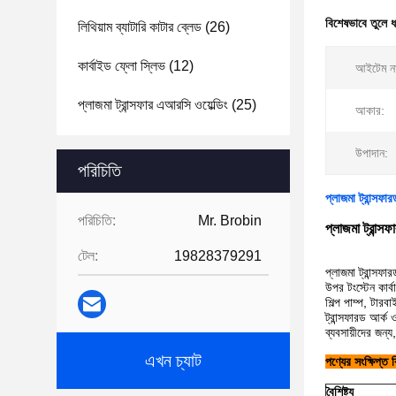
বিশেষভাবে তুলে 
লিথিয়াম ব্যাটারি কাটার ব্লেড
(26)
কার্বাইড ফ্লো স্লিভ
(12)
আইটেম ন
প্লাজমা ট্রান্সফার এআরসি ওয়েল্ডিং
(25)
আকার:
উপাদান:
পরিচিতি
প্লাজমা ট্রান্সফার
পরিচিতি:
Mr. Brobin
প্লাজমা ট্রান্সফ
টেল:
19828379291
প্লাজমা ট্রান্সফা
উপর টংস্টেন কার্
শিল্প পাম্প, টারব
ট্রান্সফারড আর্ক 
ব্যবসায়ীদের জন্য
এখন চ্যাট
পণ্যের সংক্ষিপ্ত 
বৈশিষ্ট্য