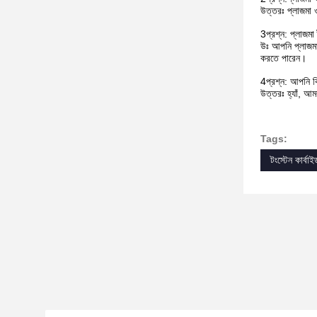
উত্তরঃ প্লাজমা ও
3প্রশ্ন: প্লাজমা 
উঃ আপনি প্লাজমা ট
করতে পারেন।
4প্রশ্ন: আপনি ক
উত্তরঃ হ্যাঁ, আম
Tags:
টংস্টেন কার্বাই