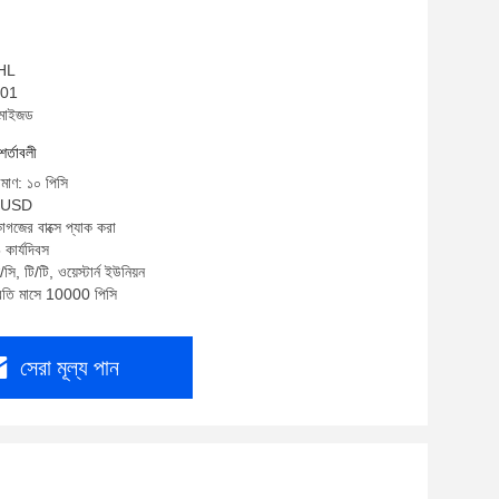
 HL
001
টমাইজড
শর্তাবলী
িমাণ: ১০ পিসি
00USD
াগজের বাক্সে প্যাক করা
কার্যদিবস
ি, টি/টি, ওয়েস্টার্ন ইউনিয়ন
প্রতি মাসে 10000 পিসি
সেরা মূল্য পান