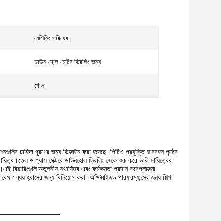
মেশিনিং পরিষেবা
ডাউন হোল মোটর ড্রিলিং জন্য
খোলা
্লিকেশনগুলির চাহিদা পূরণের জন্য ডিজাইন করা হয়েছে।পিটিএ প্রযুক্তি ভারবহন পৃষ্ঠের
ায়িত্ব।
তেল ও গ্যাস সেক্টরে ডাউনহোল ড্রিলিং থেকে শুরু করে ভারী দায়িত্বের
়।এই বিয়ারিংগুলি অতুলনীয় স্থায়িত্ব এবং কর্মক্ষমতা প্রদান করেপ্লাজমা
ষণাবেক্ষণ ব্যয় হ্রাসের জন্য বিনিয়োগ করা।অপ্টিমাইজড পারফরম্যান্সের জন্য শিল্প