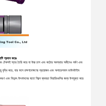
়াটি প্রদান করেঃ
লী এবং টেকসই স্তর তৈরি করে যা উচ্চ চাপ এবং কঠোর অবস্থার অধীনেও ঘর্ষণ এবং
্ঘায়ু বৃদ্ধি করে, যার ফলে রক্ষণাবেক্ষণের প্রয়োজন এবং অপারেশনাল ডাউনটাইম
করণ এবং বিদ্যুৎ উৎপাদনের মতো শিল্পে ব্যবহৃত বিয়ারিংগুলির জন্য উপযুক্ত করে