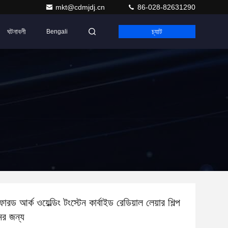
mkt@cdmjdj.cn
86-028-82631290
ঘটনাবলী
চ্যাট
Bengali
সফারড আর্ক ওয়েল্ডিং টংস্টেন কার্বাইড রেডিয়াল লেয়ার শিল্প
ের জন্য